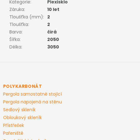
Kategorie
:
Plexisklo
Záruka
:
10 let
Tloušťka (mm)
:
2
Tloušťka
:
2
Barva
:
čirá
Šířka
:
2050
Délka
:
3050
Z
á
p
a
POLYKARBONÁT
t
Pergola samostatně stojící
í
Pergola napojená na stěnu
Sedlový skleník
Obloukový skleník
Přístřešek
Pařeniště