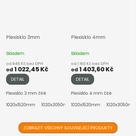
Plexisklo 3mm
Plexisklo 4mm
Skladem
Skladem
od 845 Kč bez DPH
od 1 160 Kč bez DPH
1 022,45 Kč
1 403,60 Kč
od
od
DETAIL
DETAIL
Plexisklo 3 mm číré
Plexisklo 4 mm číré
1020x1520mm
1020x3050mm
1020x1520mm
2050x1010mm
1020x3050m
2050x152
ZOBRAZIT VŠECHNY SOUVISEJÍCÍ PRODUKTY