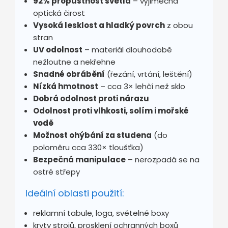
92% propustnost světla
– výjimečná
optická čirost
Vysoká lesklost a hladký povrch
z obou
stran
UV odolnost
– materiál dlouhodobě
nežloutne a nekřehne
Snadné obrábění
(řezání, vrtání, leštění)
Nízká hmotnost
– cca 3× lehčí než sklo
Dobrá odolnost proti nárazu
Odolnost proti vlhkosti, solím i mořské
vodě
Možnost ohýbání za studena
(do
poloměru cca 330× tloušťka)
Bezpečná manipulace
– nerozpadá se na
ostré střepy
Ideální oblasti použití:
reklamní tabule, loga, světelné boxy
kryty strojů, prosklení ochranných boxů