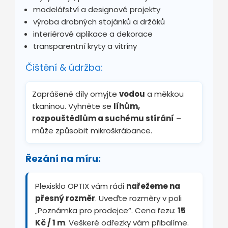
modelářství a designové projekty
výroba drobných stojánků a držáků
interiérové aplikace a dekorace
transparentní kryty a vitríny
Čištění & údržba:
Zaprášené díly omyjte
vodou
a měkkou
tkaninou. Vyhněte se
líhům,
rozpouštědlům a suchému stírání
–
může způsobit mikroškrábance.
Řezání na míru:
Plexisklo OPTIX vám rádi
nařežeme na
přesný rozměr
. Uveďte rozměry v poli
„Poznámka pro prodejce“. Cena řezu:
15
Kč / 1 m
. Veškeré odřezky vám přibalíme.