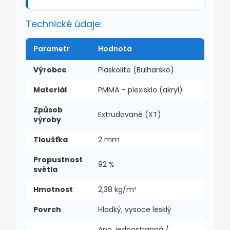
Technické údaje:
Parametr
Hodnota
Výrobce
Plaskolite (Bulharsko)
Materiál
PMMA – plexisklo (akryl)
Způsob
Extrudované (XT)
výroby
Tloušťka
2 mm
Propustnost
92 %
světla
Hmotnost
2,38 kg/m²
Povrch
Hladký, vysoce lesklý
Ano, jednostranná /