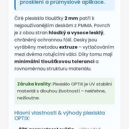
prosklení a průmyslové aplikace.
Čiré plexisklo tloušťky
2 mm
patří k
nejpoužívanějším deskám z PMMA. Povrch
je z obou stran
hladký a vysoce lesklý
,
chráněný ochrannou fólií. Desky jsou
vyráběny metodou
extruze
– vytlačováním
mezi dvěma rotujícími válci. Díky tomu mají
minimální tloušťkovou toleranci
a
rovnoměrnou strukturu materiálu.
Záruka kvality:
Plexisklo OPTIX je UV stabilní
materiál s dlouhou životností – nekřehne,
nežloutne.
Hlavní vlastnosti & výhody plexiskla
OPTIX: