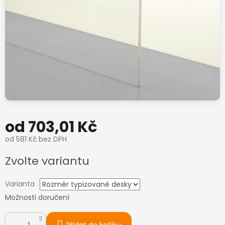
od
703,01 Kč
od
581 Kč
bez DPH
Měrná
Zvolte variantu
cena:
Varianta
Možnosti doručení