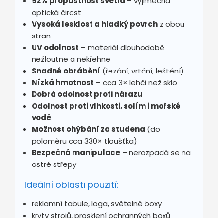
92% propustnost světla
– výjimečná
optická čirost
Vysoká lesklost a hladký povrch
z obou
stran
UV odolnost
– materiál dlouhodobě
nežloutne a nekřehne
Snadné obrábění
(řezání, vrtání, leštění)
Nízká hmotnost
– cca 3× lehčí než sklo
Dobrá odolnost proti nárazu
Odolnost proti vlhkosti, solím i mořské
vodě
Možnost ohýbání za studena
(do
poloměru cca 330× tloušťka)
Bezpečná manipulace
– nerozpadá se na
ostré střepy
Ideální oblasti použití:
reklamní tabule, loga, světelné boxy
kryty strojů, prosklení ochranných boxů