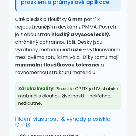
prosklení a průmyslové aplikace.
Čiré plexisklo tloušťky
6 mm
patří k
nejpoužívanějším deskám z PMMA. Povrch
je z obou stran
hladký a vysoce lesklý
,
chráněný ochrannou fólií. Desky jsou
vyráběny metodou
extruze
– vytlačováním
mezi dvěma rotujícími válci. Díky tomu mají
minimální tloušťkovou toleranci
a
rovnoměrnou strukturu materiálu.
Záruka kvality:
Plexisklo OPTIX je UV stabilní
materiál s dlouhou životností – nekřehne,
nežloutne.
Hlavní vlastnosti & výhody plexiskla
OPTIX: