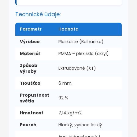
Technické údaje:
Parametr
Hodnota
Výrobce
Plaskolite (Bulharsko)
Materiál
PMMA – plexisklo (akryl)
Způsob
Extrudované (XT)
výroby
Tloušťka
6 mm
Propustnost
92 %
světla
Hmotnost
7,14 kg/m2
Povrch
Hladký, vysoce lesklý
Ano, jednostranná /