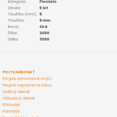
Kategorie
:
Plexisklo
Záruka
:
5 let
Tloušťka (mm)
:
6
Tloušťka
:
6 mm
Barva
:
čirá
Šířka
:
2050
Délka
:
3050
Z
á
p
a
POLYKARBONÁT
t
Pergola samostatně stojící
í
Pergola napojená na stěnu
Sedlový skleník
Obloukový skleník
Přístřešek
Pařeniště