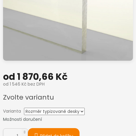
od
1 870,66 Kč
od
1 546 Kč
bez DPH
Měrná
Zvolte variantu
cena:
Varianta
Možnosti doručení