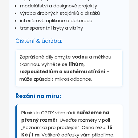
modelářství a designové projekty
výroba drobných stojánků a držáků
interiérové aplikace a dekorace
transparentní kryty a vitríny
Čištění & údržba:
Zaprášené díly omyjte
vodou
a měkkou
tkaninou. Vyhněte se
líhům,
rozpouštědlům a suchému stírání
–
může způsobit mikroškrábance.
Řezání na míru:
Plexisklo OPTIX vám rádi
nařežeme na
přesný rozměr
. Uveďte rozměry v poli
„Poznámka pro prodejce“. Cena řezu:
15
Kč / 1 m
. Veškeré odřezky vám přibalíme.