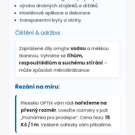
výroba drobných stojánků a držáků
interiérové aplikace a dekorace
transparentní kryty a vitríny
Čištění & údržba:
Zaprášené díly omyjte
vodou
a měkkou
tkaninou. Vyhněte se
líhům,
rozpouštědlům a suchému stírání
–
může způsobit mikroškrábance.
Řezání na míru:
Plexisklo OPTIX vám rádi
nařežeme na
přesný rozměr
. Uveďte rozměry v poli
„Poznámka pro prodejce“. Cena řezu:
15
Kč / 1 m
. Veškeré odřezky vám přibalíme.