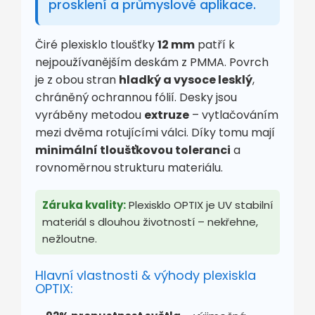
prosklení a průmyslové aplikace.
Čiré plexisklo tloušťky
12 mm
patří k
nejpoužívanějším deskám z PMMA. Povrch
je z obou stran
hladký a vysoce lesklý
,
chráněný ochrannou fólií. Desky jsou
vyráběny metodou
extruze
– vytlačováním
mezi dvěma rotujícími válci. Díky tomu mají
minimální tloušťkovou toleranci
a
rovnoměrnou strukturu materiálu.
Záruka kvality:
Plexisklo OPTIX je UV stabilní
materiál s dlouhou životností – nekřehne,
nežloutne.
Hlavní vlastnosti & výhody plexiskla
OPTIX: