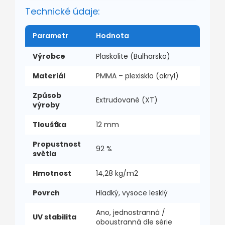
Technické údaje:
Parametr
Hodnota
Výrobce
Plaskolite (Bulharsko)
Materiál
PMMA – plexisklo (akryl)
Způsob
Extrudované (XT)
výroby
Tloušťka
12 mm
Propustnost
92 %
světla
Hmotnost
14,28 kg/m2
Povrch
Hladký, vysoce lesklý
Ano, jednostranná /
UV stabilita
oboustranná dle série