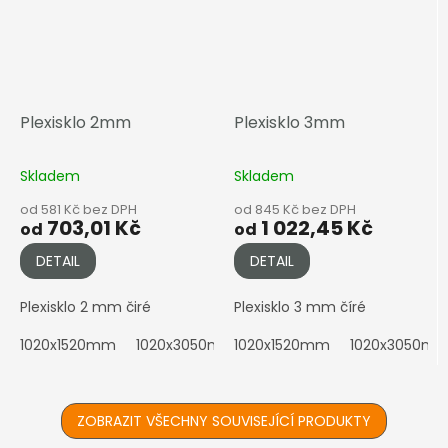
Plexisklo 2mm
Plexisklo 3mm
Skladem
Skladem
od 581 Kč bez DPH
od 845 Kč bez DPH
703,01 Kč
1 022,45 Kč
od
od
DETAIL
DETAIL
Plexisklo 2 mm čiré
Plexisklo 3 mm číré
1020x1520mm
1020x3050mm
1020x1520mm
2050x1010mm
1020x3050m
2050x152
ZOBRAZIT VŠECHNY SOUVISEJÍCÍ PRODUKTY