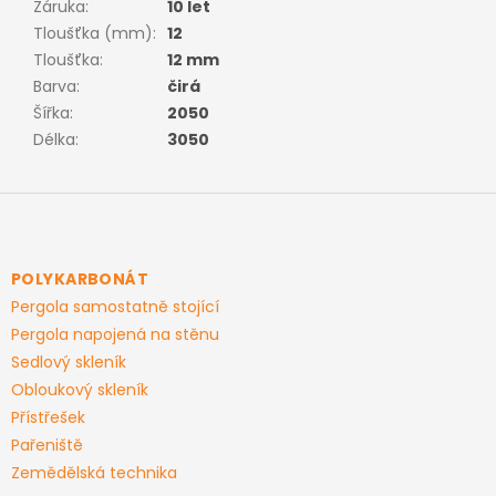
Záruka
:
10 let
Tloušťka (mm)
:
12
Tloušťka
:
12 mm
Barva
:
čirá
Šířka
:
2050
Délka
:
3050
Z
á
p
a
POLYKARBONÁT
t
Pergola samostatně stojící
í
Pergola napojená na stěnu
Sedlový skleník
Obloukový skleník
Přístřešek
Pařeniště
Zemědělská technika