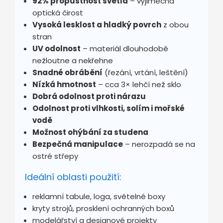
92% propustnost světla
– výjimečná
optická čirost
Vysoká lesklost a hladký povrch
z obou
stran
UV odolnost
– materiál dlouhodobě
nežloutne a nekřehne
Snadné obrábění
(řezání, vrtání, leštění)
Nízká hmotnost
– cca 3× lehčí než sklo
Dobrá odolnost proti nárazu
Odolnost proti vlhkosti, solím i mořské
vodě
Možnost ohýbání za studena
Bezpečná manipulace
– nerozpadá se na
ostré střepy
Ideální oblasti použití:
reklamní tabule, loga, světelné boxy
kryty strojů, prosklení ochranných boxů
modelářství a designové projekty