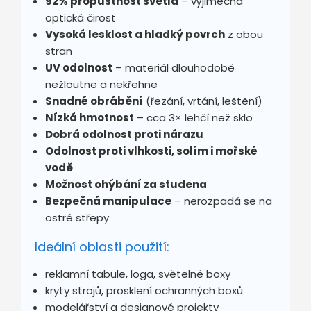
92% propustnost světla
– výjimečná
optická čirost
Vysoká lesklost a hladký povrch
z obou
stran
UV odolnost
– materiál dlouhodobě
nežloutne a nekřehne
Snadné obrábění
(řezání, vrtání, leštění)
Nízká hmotnost
– cca 3× lehčí než sklo
Dobrá odolnost proti nárazu
Odolnost proti vlhkosti, solím i mořské
vodě
Možnost ohýbání za studena
Bezpečná manipulace
– nerozpadá se na
ostré střepy
Ideální oblasti použití:
reklamní tabule, loga, světelné boxy
kryty strojů, prosklení ochranných boxů
modelářství a designové projekty