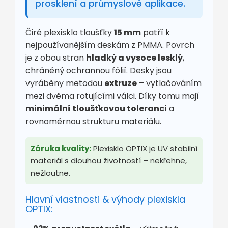
prosklení a průmyslové aplikace.
Čiré plexisklo tloušťky
15 mm
patří k
nejpoužívanějším deskám z PMMA. Povrch
je z obou stran
hladký a vysoce lesklý
,
chráněný ochrannou fólií. Desky jsou
vyráběny metodou
extruze
– vytlačováním
mezi dvěma rotujícími válci. Díky tomu mají
minimální tloušťkovou toleranci
a
rovnoměrnou strukturu materiálu.
Záruka kvality:
Plexisklo OPTIX je UV stabilní
materiál s dlouhou životností – nekřehne,
nežloutne.
Hlavní vlastnosti & výhody plexiskla
OPTIX: