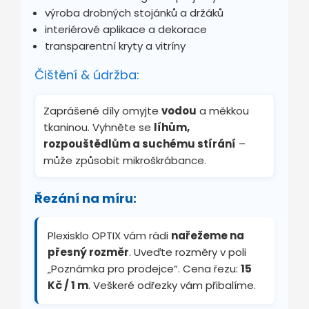
výroba drobných stojánků a držáků
interiérové aplikace a dekorace
transparentní kryty a vitríny
Čištění & údržba:
Zaprášené díly omyjte
vodou
a měkkou
tkaninou. Vyhněte se
líhům,
rozpouštědlům a suchému stírání
–
může způsobit mikroškrábance.
Řezání na míru:
Plexisklo OPTIX vám rádi
nařežeme na
přesný rozměr
. Uveďte rozměry v poli
„Poznámka pro prodejce“. Cena řezu:
15
Kč / 1 m
. Veškeré odřezky vám přibalíme.