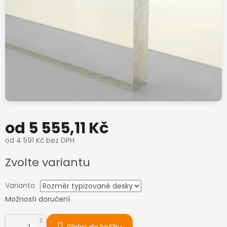
od
5 555,11 Kč
od
4 591 Kč
bez DPH
Měrná
Zvolte variantu
cena:
Varianta
Možnosti doručení