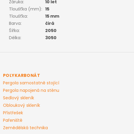
Záruka
:
10 let
Tloušťka (mm)
:
15
Tloušťka
:
15 mm
Barva
:
čirá
Šířka
:
2050
Délka
:
3050
Z
á
p
a
POLYKARBONÁT
t
Pergola samostatně stojící
í
Pergola napojená na stěnu
Sedlový skleník
Obloukový skleník
Přístřešek
Pařeniště
Zemědělská technika