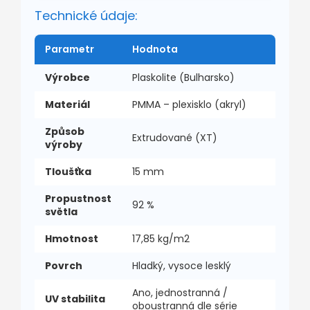
Technické údaje:
Parametr
Hodnota
Výrobce
Plaskolite (Bulharsko)
Materiál
PMMA – plexisklo (akryl)
Způsob
Extrudované (XT)
výroby
Tloušťka
15 mm
Propustnost
92 %
světla
Hmotnost
17,85 kg/m2
Povrch
Hladký, vysoce lesklý
Ano, jednostranná /
UV stabilita
oboustranná dle série