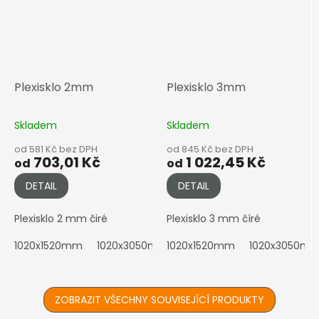
Plexisklo 2mm
Plexisklo 3mm
Skladem
Skladem
od 581 Kč bez DPH
od 845 Kč bez DPH
703,01 Kč
1 022,45 Kč
od
od
DETAIL
DETAIL
Plexisklo 2 mm čiré
Plexisklo 3 mm číré
1020x1520mm
1020x3050mm
1020x1520mm
2050x1010mm
1020x3050m
2050x152
ZOBRAZIT VŠECHNY SOUVISEJÍCÍ PRODUKTY