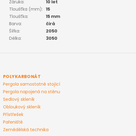
Záruka
:
10 let
Tloušťka (mm)
:
15
Tloušťka
:
15 mm
Barva
:
čirá
Šířka
:
2050
Délka
:
3050
Z
á
p
a
POLYKARBONÁT
t
Pergola samostatně stojící
í
Pergola napojená na stěnu
Sedlový skleník
Obloukový skleník
Přístřešek
Pařeniště
Zemědělská technika