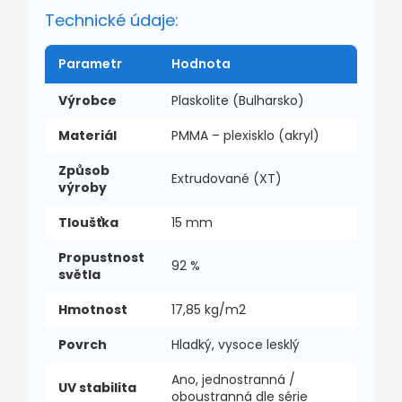
Technické údaje:
Parametr
Hodnota
Výrobce
Plaskolite (Bulharsko)
Materiál
PMMA – plexisklo (akryl)
Způsob
Extrudované (XT)
výroby
Tloušťka
15 mm
Propustnost
92 %
světla
Hmotnost
17,85 kg/m2
Povrch
Hladký, vysoce lesklý
Ano, jednostranná /
UV stabilita
oboustranná dle série