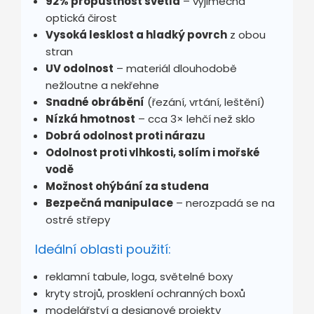
92% propustnost světla
– výjimečná
optická čirost
Vysoká lesklost a hladký povrch
z obou
stran
UV odolnost
– materiál dlouhodobě
nežloutne a nekřehne
Snadné obrábění
(řezání, vrtání, leštění)
Nízká hmotnost
– cca 3× lehčí než sklo
Dobrá odolnost proti nárazu
Odolnost proti vlhkosti, solím i mořské
vodě
Možnost ohýbání za studena
Bezpečná manipulace
– nerozpadá se na
ostré střepy
Ideální oblasti použití:
reklamní tabule, loga, světelné boxy
kryty strojů, prosklení ochranných boxů
modelářství a designové projekty