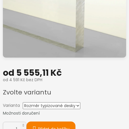
od
5 555,11 Kč
od
4 591 Kč
bez DPH
Měrná
Zvolte variantu
cena:
Varianta
Možnosti doručení