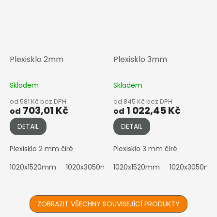
Plexisklo 2mm
Plexisklo 3mm
Skladem
Skladem
od 581 Kč bez DPH
od 845 Kč bez DPH
703,01 Kč
1 022,45 Kč
od
od
DETAIL
DETAIL
Plexisklo 2 mm čiré
Plexisklo 3 mm číré
1020x1520mm
1020x3050mm
1020x1520mm
2050x1010mm
1020x3050m
2050x152
ZOBRAZIT VŠECHNY SOUVISEJÍCÍ PRODUKTY