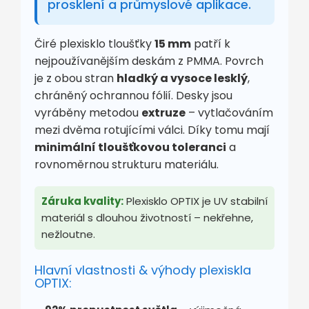
prosklení a průmyslové aplikace.
Čiré plexisklo tloušťky
15 mm
patří k
nejpoužívanějším deskám z PMMA. Povrch
je z obou stran
hladký a vysoce lesklý
,
chráněný ochrannou fólií. Desky jsou
vyráběny metodou
extruze
– vytlačováním
mezi dvěma rotujícími válci. Díky tomu mají
minimální tloušťkovou toleranci
a
rovnoměrnou strukturu materiálu.
Záruka kvality:
Plexisklo OPTIX je UV stabilní
materiál s dlouhou životností – nekřehne,
nežloutne.
Hlavní vlastnosti & výhody plexiskla
OPTIX: