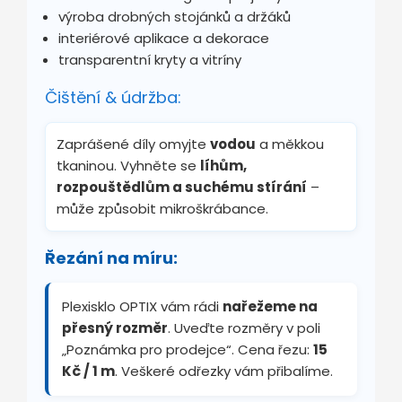
výroba drobných stojánků a držáků
interiérové aplikace a dekorace
transparentní kryty a vitríny
Čištění & údržba:
Zaprášené díly omyjte
vodou
a měkkou
tkaninou. Vyhněte se
líhům,
rozpouštědlům a suchému stírání
–
může způsobit mikroškrábance.
Řezání na míru:
Plexisklo OPTIX vám rádi
nařežeme na
přesný rozměr
. Uveďte rozměry v poli
„Poznámka pro prodejce“. Cena řezu:
15
Kč / 1 m
. Veškeré odřezky vám přibalíme.