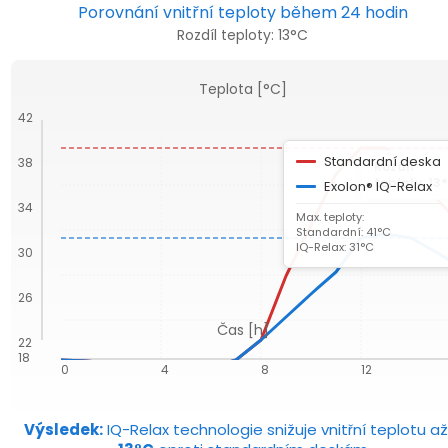
Porovnání vnitřní teploty během 24 hodin
Rozdíl teploty: 13°C
Teplota [°C]
42
Standardní deska
38
Rozdíl
teploty: 13
Exolon® IQ-Relax
34
Max. teploty:
Standardní: 41°C
IQ-Relax: 31°C
30
26
Čas [h]
22
18
0
4
8
12
Výsledek:
IQ-Relax technologie snižuje vnitřní teplotu až