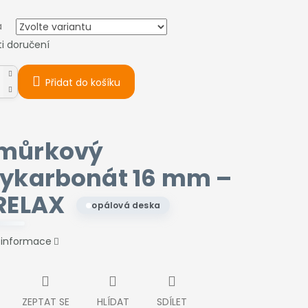
a
i doručení
Přidat do košíku
můrkový
lykarbonát 16 mm –
RELAX
opálová deska
í informace
ZEPTAT SE
HLÍDAT
SDÍLET