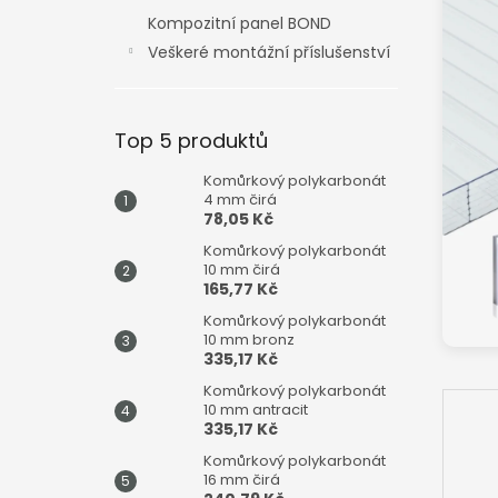
n
Kompozitní panel BOND
e
Veškeré montážní příslušenství
l
Top 5 produktů
Komůrkový polykarbonát
4 mm čirá
78,05 Kč
Komůrkový polykarbonát
10 mm čirá
165,77 Kč
Komůrkový polykarbonát
10 mm bronz
335,17 Kč
Komůrkový polykarbonát
10 mm antracit
335,17 Kč
Komůrkový polykarbonát
16 mm čirá