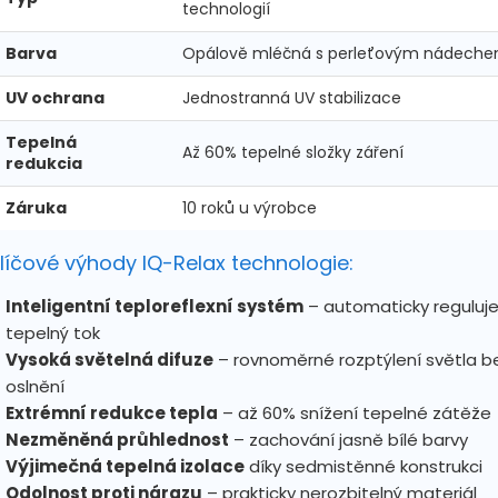
technologií
Barva
Opálově mléčná s perleťovým nádech
UV ochrana
Jednostranná UV stabilizace
Tepelná
Až 60% tepelné složky záření
redukcia
Záruka
10 roků u výrobce
líčové výhody IQ-Relax technologie:
Inteligentní teploreflexní systém
– automaticky reguluj
tepelný tok
Vysoká světelná difuze
– rovnoměrné rozptýlení světla b
oslnění
Extrémní redukce tepla
– až 60% snížení tepelné zátěže
Nezměněná průhlednost
– zachování jasně bílé barvy
Výjimečná tepelná izolace
díky sedmistěnné konstrukci
Odolnost proti nárazu
– prakticky nerozbitelný materiál