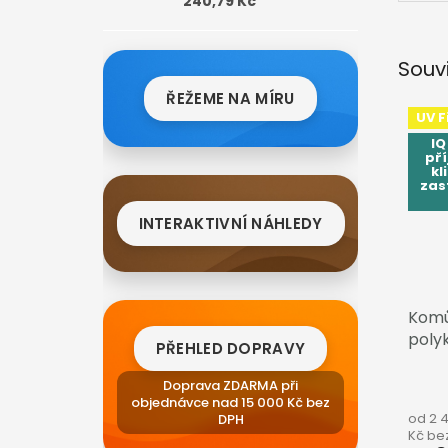
240,79 Kč
Souv
ŘEŽEME NA MÍRU
UV Fi
IQ
pří
kl
zas
INTERAKTIVNÍ NÁHLEDY
Komů
poly
PŘEHLED DOPRAVY
RELA
Doprava ZDARMA při
objednávce nad 15 000 Kč bez
od 2 
DPH
Kč be