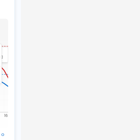
°C
16
20
24
 o