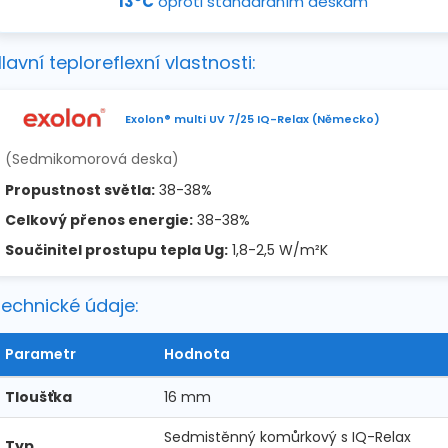
13°C
oproti standardním deskám
lavní teploreflexní vlastnosti:
Exolon® multi UV 7/25 IQ-Relax (Německo)
(Sedmikomorová deska)
Propustnost světla:
38-38%
Celkový přenos energie:
38-38%
Součinitel prostupu tepla Ug:
1,8-2,5 W/m²K
echnické údaje:
Parametr
Hodnota
Tloušťka
16 mm
Sedmistěnný komůrkový s IQ-Relax
Typ