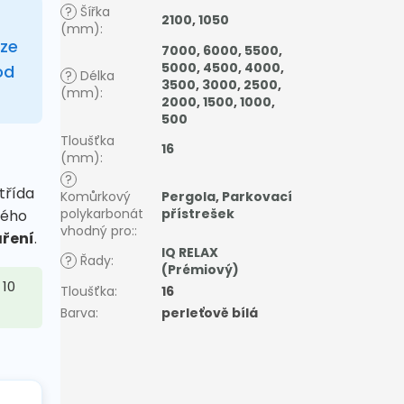
?
Šířka
2100
,
1050
(mm)
:
ze
7000
,
6000
,
5500
,
5000
,
4500
,
4000
,
od
?
Délka
3500
,
3000
,
2500
,
(mm)
:
2000
,
1500
,
1000
,
500
Tloušťka
16
(mm)
:
?
 třída
Komůrkový
Pergola
,
Parkovací
polykarbonát
přístrešek
ného
vhodný pro:
:
áření
.
IQ RELAX
?
Řady
:
(Prémiový)
 10
Tloušťka
:
16
Barva
:
perleťově bílá