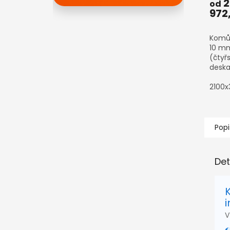
2
od
972
Komůr
10 mm
(čtyř
desk
2100
Popi
Det
i
V