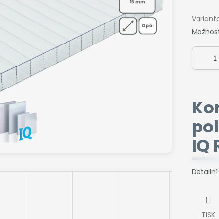
Variant
Možnost
Ko
po
IQ 
Detailn
TISK