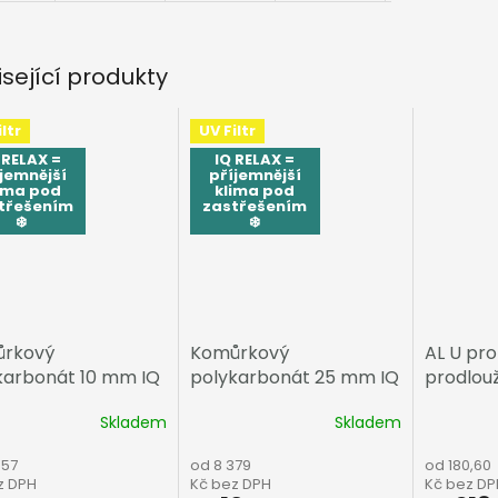
isející produkty
ltr
UV Filtr
 RELAX =
IQ RELAX =
jemnější
příjemnější
ima pod
klima pod
třešením
zastřešením
❄️
❄️
rkový
Komůrkový
AL U prof
karbonát 10 mm IQ
polykarbonát 25 mm IQ
prodlou
X
RELAX
16mm,an
Skladem
Skladem
457
od 8 379
od 180,60
z DPH
Kč bez DPH
Kč bez DP