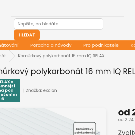
HLEDAT
mátování
Poradna a návody
Pro podnikatele
K
nát
Komůrkový polykarbonát 16 mm IQ RELAX
ůrkový polykarbonát 16 mm IQ RE
RELAX =
emnější
Značka:
exolon
ma pod
řešením
❄️
od
od
2 24
Měrná
Zvolt
cena: