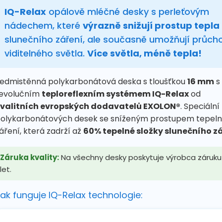
IQ-Relax
opálově mléčné desky s perleťovým
nádechem, které
výrazně snižují prostup tepla
slunečního záření, ale současně umožňují průch
viditelného světla.
Více světla, méně tepla!
edmistěnná polykarbonátová deska s tloušťkou
16 mm
s
evolučním
teploreflexním systémem IQ-Relax
od
valitních evropských dodavatelů EXOLON®
. Speciální
olykarbonátových desek se sníženým prostupem tepel
áření, která zadrží až
60% tepelné složky slunečního z
Záruka kvality:
Na všechny desky poskytuje výrobca záruku
let.
ak funguje IQ-Relax technologie: