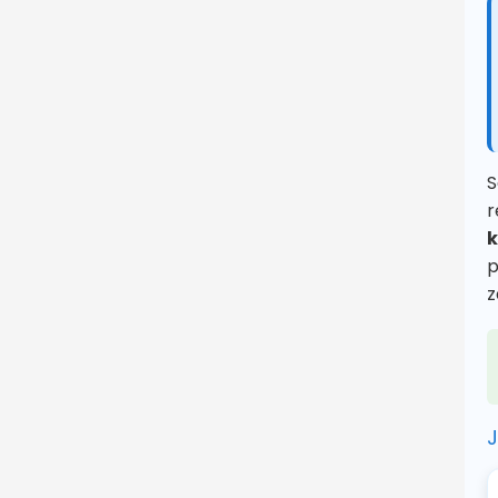
S
r
k
p
z
J