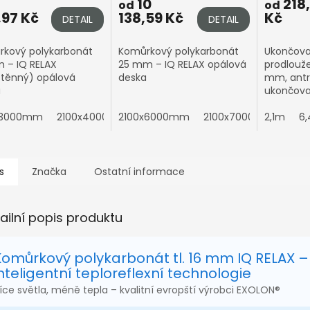
10
218
od
od
,97 Kč
138,59 Kč
Kč
DETAIL
DETAIL
kový polykarbonát
Komůrkový polykarbonát
Ukončovac
 – IQ RELAX
25 mm – IQ RELAX opálová
prodlouž
stěnný) opálová
deska
mm, antra
a
ukončovac
s prodlo
x3000mm
2100x4000mm
2100x6000mm
2100x5000mm
2100x7000mm
2100x6000mm
profesion
2,1m
6
komůrkov
s
Značka
Ostatní informace
ailní popis produktu
Komůrkový polykarbonát tl. 16 mm IQ RELAX –
nteligentní teploreflexní technologie
íce světla, méně tepla – kvalitní evropští výrobci EXOLON®