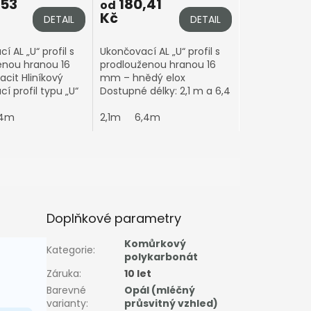
,53
180,41
od
Kč
DETAIL
DETAIL
í AL „U“ profil s
Ukončovací AL „U“ profil s
enou hranou 16
prodlouženou hranou 16
cit Hliníkový
mm – hnědý elox
í profil typu „U“
Dostupné délky: 2,1 m a 6,4
uženou hranou pro
m Možnost formátování
ální zakončení
,4m
2100x7000mm
na míru – zbytkový prořez
2,1m
6,4m
ých...
Vám přibalíme k
objednávce....
Doplňkové parametry
Komůrkový
Kategorie
:
polykarbonát
Záruka
:
10 let
Barevné
Opál (mléčný
varianty
:
průsvitný vzhled)