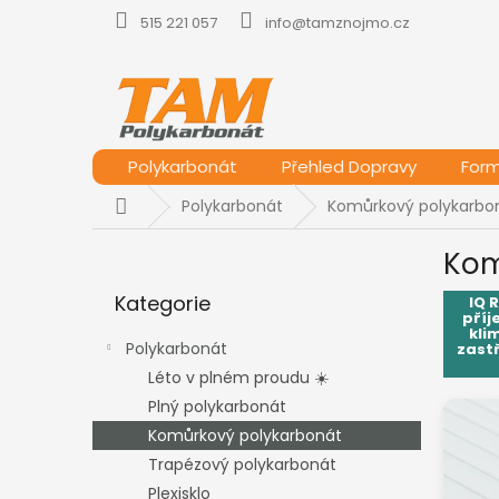
Přejít
515 221 057
info@tamznojmo.cz
na
obsah
Polykarbonát
Přehled Dopravy
For
Domů
Polykarbonát
Komůrkový polykarbo
P
Kom
o
Přeskočit
s
Kategorie
kategorie
IQ 
t
příj
r
kli
Polykarbonát
zast
a
Léto v plném proudu ☀️
n
Plný polykarbonát
n
í
Komůrkový polykarbonát
p
Trapézový polykarbonát
a
Plexisklo