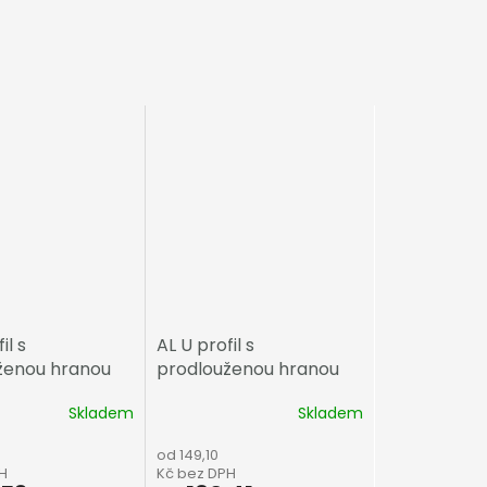
il s
AL U profil s
ženou hranou
prodlouženou hranou
tracit
16mm, hnědý elox
Skladem
Skladem
od 149,10
H
Kč bez DPH