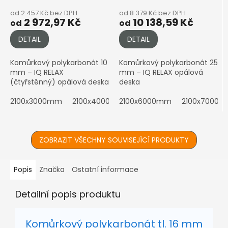
od 2 457 Kč bez DPH
od 8 379 Kč bez DPH
2 972,97 Kč
10 138,59 Kč
od
od
DETAIL
DETAIL
Komůrkový polykarbonát 10
Komůrkový polykarbonát 25
mm – IQ RELAX
mm – IQ RELAX opálová
(čtyřstěnný) opálová deska
deska
2100x3000mm
2100x4000mm
2100x6000mm
2100x5000mm
2100x7000
2100x6
ZOBRAZIT VŠECHNY SOUVISEJÍCÍ PRODUKTY
Popis
Značka
Ostatní informace
Detailní popis produktu
Komůrkový polykarbonát tl. 16 mm