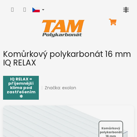
Přejít
na
obsah
NÁKUPNÍ
KOŠÍK
Komůrkový polykarbonát 16 mm
IQ RELAX
IQ RELAX =
příjemnější
Značka:
exolon
klima pod
zastřešením
❄️