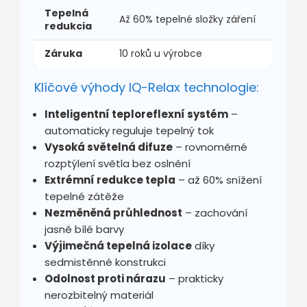
Tepelná
Až 60% tepelné složky záření
redukcia
Záruka
10 roků u výrobce
Klíčové výhody IQ-Relax technologie:
Inteligentní teploreflexní systém
–
automaticky reguluje tepelný tok
Vysoká světelná difuze
– rovnoměrné
rozptýlení světla bez oslnění
Extrémní redukce tepla
– až 60% snížení
tepelné zátěže
Nezměněná průhlednost
– zachování
jasně bílé barvy
Výjimečná tepelná izolace
díky
sedmistěnné konstrukci
Odolnost proti nárazu
– prakticky
nerozbitelný materiál