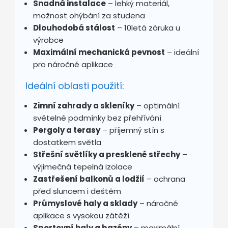
Snadná instalace
– lehký materiál,
možnost ohýbání za studena
Dlouhodobá stálost
– 10letá záruka u
výrobce
Maximální mechanická pevnost
– ideální
pro náročné aplikace
Ideální oblasti použití:
Zimní zahrady a skleníky
– optimální
světelné podmínky bez přehřívání
Pergoly a terasy
– příjemný stín s
dostatkem světla
Střešní světlíky a presklené střechy
–
výjimečná tepelná izolace
Zastřešení balkonů a lodžií
– ochrana
před sluncem i deštěm
Průmyslové haly a sklady
– náročné
aplikace s vysokou zátěží
Sportovní haly a bazény
– maximální