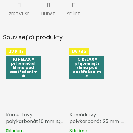
ZEPTAT SE
HLÍDAT
SDÍLET
Související produkty
UV Filtr
UV Filtr
IQ RELAX =
IQ RELAX =
příjemnější
příjemnější
klima pod
klima pod
zastřešením
zastřešením
❄️
❄️
Komůrkový
Komůrkový
polykarbonát 10 mm IQ
polykarbonát 25 mm IQ
RELAX
RELAX
Skladem
Skladem