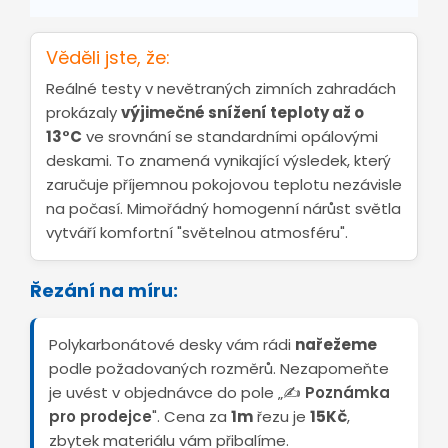
Věděli jste, že:
Reálné testy v nevětraných zimních zahradách
prokázaly
výjimečné snížení teploty až o
13°C
ve srovnání se standardními opálovými
deskami. To znamená vynikající výsledek, který
zaručuje příjemnou pokojovou teplotu nezávisle
na počasí. Mimořádný homogenní nárůst světla
vytváří komfortní "světelnou atmosféru".
Řezání na míru:
Polykarbonátové desky vám rádi
nařežeme
podle požadovaných rozměrů. Nezapomeňte
je uvést v objednávce do pole „✍️
Poznámka
pro prodejce
". Cena za
1m
řezu je
15Kč
,
zbytek materiálu vám přibalíme.