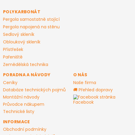
p
a
POLYKARBONÁT
t
Pergola samostatně stojící
í
Pergola napojená na stěnu
Sedlový skleník
Obloukový skleník
Přístřešek
Pařeniště
Zemědělská technika
PORADNA A NÁVODY
O NÁS
Ceníky
Naše firma
Databáze technických pojmů
🚚 Přehled dopravy
Montážní návody
Facebook stránka
Průvodce nákupem
Technické listy
INFORMACE
Obchodní podmínky