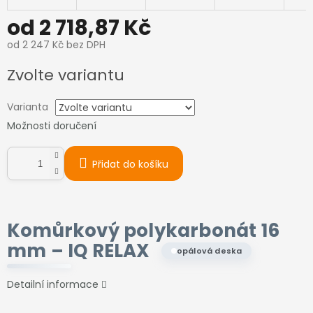
od
2 718,87 Kč
od
2 247 Kč
bez DPH
Měrná
Zvolte variantu
cena:
Varianta
Možnosti doručení
Přidat do košíku
Komůrkový polykarbonát 16
mm –
IQ RELAX
opálová deska
Detailní informace