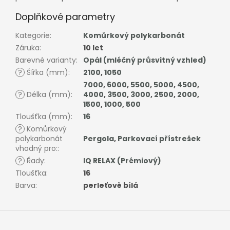
Doplňkové parametry
Kategorie
:
Komůrkový polykarbonát
Záruka
:
10 let
Barevné varianty
:
Opál (mléčný průsvitný vzhled)
?
Šířka (mm)
:
2100
,
1050
7000
,
6000
,
5500
,
5000
,
4500
,
?
Délka (mm)
:
4000
,
3500
,
3000
,
2500
,
2000
,
1500
,
1000
,
500
Tloušťka (mm)
:
16
?
Komůrkový
polykarbonát
Pergola
,
Parkovací přístrešek
vhodný pro:
:
?
Řady
:
IQ RELAX (Prémiový)
Tloušťka
:
16
Barva
:
perleťově bílá
Z
á