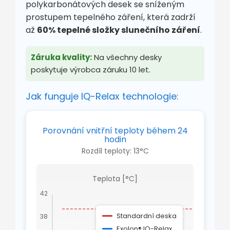
polykarbonátových desek se sníženým
prostupem tepelného záření, která zadrží
až
60% tepelné složky slunečního záření
.
Záruka kvality:
Na všechny desky
poskytuje výrobca záruku 10 let.
Jak funguje IQ-Relax technologie:
Porovnání vnitřní teploty během 24
hodin
Rozdíl teploty: 13°C
Teplota [°C]
42
Standardní deska
38
Ro
te
Exolon® IQ-Relax