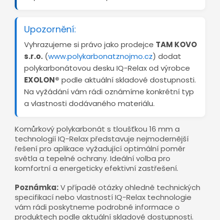
Upozornění:
Vyhrazujeme si právo jako prodejce
TAM KOVO
s.r.o.
(
www.polykarbonatznojmo.cz
) dodat
polykarbonátovou desku IQ-Relax od výrobce
EXOLON®
podle aktuální skladové dostupnosti.
Na vyžádání vám rádi oznámíme konkrétní typ
a vlastnosti dodávaného materiálu.
Komůrkový polykarbonát s tloušťkou 16 mm a
technologií IQ-Relax představuje nejmodernější
řešení pro aplikace vyžadující optimální poměr
světla a tepelné ochrany. Ideální volba pro
komfortní a energeticky efektivní zastřešení.
Poznámka:
V případě otázky ohledně technických
specifikací nebo vlastností IQ-Relax technologie
vám rádi poskytneme podrobné informace o
produktech podle aktuální skladové dostupnosti.