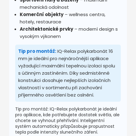
mechanická odolnost
Komerční objekty
– wellness centra,
hotely, restaurace
Architektonické prvky
– moderní design s
vysokým výkonem
Tip pro montáž:
IQ-Relax polykarbonát 16
mm je ideální pro nejnáročnější aplikace
vyžadující maximální tepelnou izolaci spolu
s účinným zastíněním. Díky sedmistěnné
konstrukci dosahuje nejlepších izolačních
vlastností v sortimentu při zachování
příjemného osvětlení bez oslnění.
Tip pro montáž: IQ-Relax polykarbonát je ideální
pro aplikace, kde potřebujete dostatek světla, ale
chcete se vyhnout přehřívání. Inteligentní
systém automaticky přizpůsobuje propustnost
tepla podle intenzity slunečního záření.