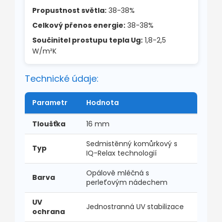
Propustnost světla:
38-38%
Celkový přenos energie:
38-38%
Součinitel prostupu tepla Ug:
1,8-2,5
W/m²K
Technické údaje:
Parametr
Hodnota
Tloušťka
16 mm
Sedmistěnný komůrkový s
Typ
IQ-Relax technologií
Opálově mléčná s
Barva
perleťovým nádechem
UV
Jednostranná UV stabilizace
ochrana