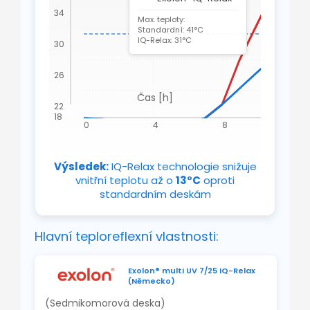
1
34
Max. teploty:
Standardní: 41°C
IQ-Relax: 31°C
30
26
Čas [h]
22
18
0
4
8
12
Výsledek:
IQ-Relax technologie snižuje
vnitřní teplotu až o
13°C
oproti
standardním deskám
Hlavní teploreflexní vlastnosti:
Exolon® multi UV 7/25 IQ-Relax
(Německo)
(Sedmikomorová deska)