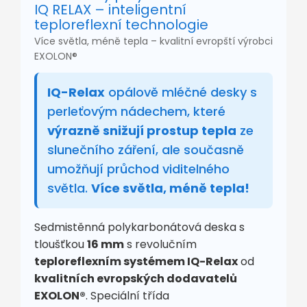
IQ RELAX – inteligentní
teploreflexní technologie
Více světla, méně tepla – kvalitní evropští výrobci
EXOLON®
IQ-Relax
opálově mléčné desky s
perleťovým nádechem, které
výrazně snižují prostup tepla
ze
slunečního záření, ale současně
umožňují průchod viditelného
světla.
Více světla, méně tepla!
Sedmistěnná polykarbonátová deska s
tloušťkou
16 mm
s revolučním
teploreflexním systémem IQ-Relax
od
kvalitních evropských dodavatelů
EXOLON®
. Speciální třída