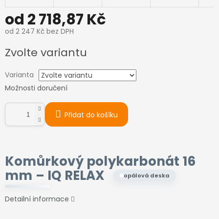
od
2 718,87 Kč
od
2 247 Kč
bez DPH
Měrná
Zvolte variantu
cena:
Varianta
Možnosti doručení
Přidat do košíku
Komůrkový polykarbonát 16
mm –
IQ RELAX
opálová deska
Detailní informace