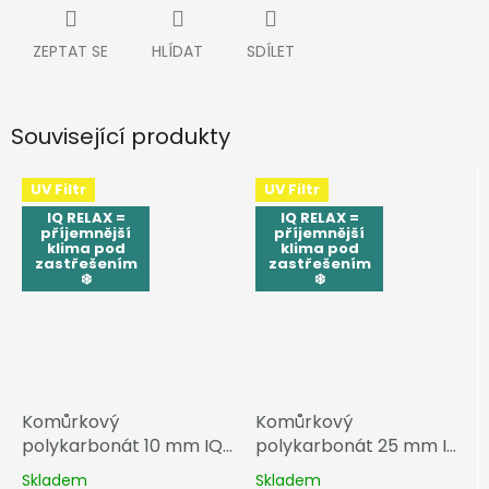
ZEPTAT SE
HLÍDAT
SDÍLET
Související produkty
UV Filtr
UV Filtr
IQ RELAX =
IQ RELAX =
příjemnější
příjemnější
klima pod
klima pod
zastřešením
zastřešením
❄️
❄️
Komůrkový
Komůrkový
polykarbonát 10 mm IQ
polykarbonát 25 mm IQ
RELAX
RELAX
Skladem
Skladem