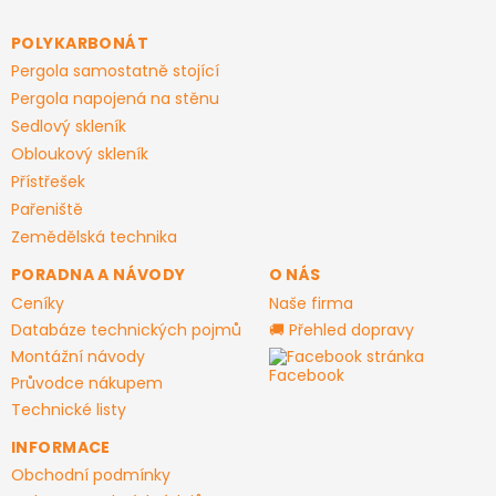
p
a
POLYKARBONÁT
t
Pergola samostatně stojící
í
Pergola napojená na stěnu
Sedlový skleník
Obloukový skleník
Přístřešek
Pařeniště
Zemědělská technika
PORADNA A NÁVODY
O NÁS
Ceníky
Naše firma
Databáze technických pojmů
🚚 Přehled dopravy
Montážní návody
Facebook stránka
Průvodce nákupem
Technické listy
INFORMACE
Obchodní podmínky