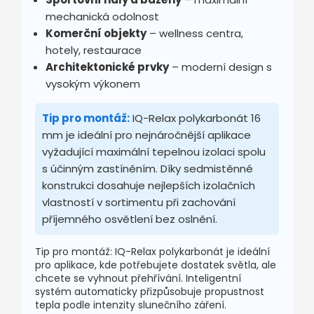
mechanická odolnost
Komerční objekty
– wellness centra,
hotely, restaurace
Architektonické prvky
– moderní design s
vysokým výkonem
Tip pro montáž:
IQ-Relax polykarbonát 16
mm je ideální pro nejnáročnější aplikace
vyžadující maximální tepelnou izolaci spolu
s účinným zastíněním. Díky sedmistěnné
konstrukci dosahuje nejlepších izolačních
vlastností v sortimentu při zachování
příjemného osvětlení bez oslnění.
Tip pro montáž: IQ-Relax polykarbonát je ideální
pro aplikace, kde potřebujete dostatek světla, ale
chcete se vyhnout přehřívání. Inteligentní
systém automaticky přizpůsobuje propustnost
tepla podle intenzity slunečního záření.