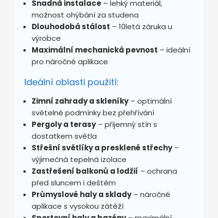
Snadná instalace
– lehký materiál,
možnost ohýbání za studena
Dlouhodobá stálost
– 10letá záruka u
výrobce
Maximální mechanická pevnost
– ideální
pro náročné aplikace
Ideální oblasti použití:
Zimní zahrady a skleníky
– optimální
světelné podmínky bez přehřívání
Pergoly a terasy
– příjemný stín s
dostatkem světla
Střešní světlíky a presklené střechy
–
výjimečná tepelná izolace
Zastřešení balkonů a lodžií
– ochrana
před sluncem i deštěm
Průmyslové haly a sklady
– náročné
aplikace s vysokou zátěží
Sportovní haly a bazény
– maximální