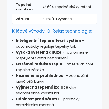
Tepelná
Až 60% tepelné složky záření
redukcia
Záruka
10 roků u výrobce
Klíčové výhody IQ-Relax technologie:
Inteligentní teploreflexní systém
–
automaticky reguluje tepelný tok
Vysoká světelná difuze
– rovnoměrné
rozptýlení světla bez oslnění
Extrémní redukce tepla
– až 60% snížení
tepelné zátěže
Nezměněná průhlednost
– zachování
jasně bílé barvy
Výjimečná tepelná izolace
díky
sedmistěnné konstrukci
Odolnost proti nárazu
– prakticky
nerozbitelný materiál