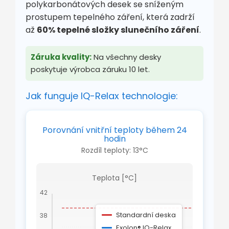
polykarbonátových desek se sníženým
prostupem tepelného záření, která zadrží
až
60% tepelné složky slunečního záření
.
Záruka kvality:
Na všechny desky
poskytuje výrobca záruku 10 let.
Jak funguje IQ-Relax technologie:
Porovnání vnitřní teploty během 24
hodin
Rozdíl teploty: 13°C
Teplota [°C]
42
Standardní deska
38
Ro
te
Exolon® IQ-Relax