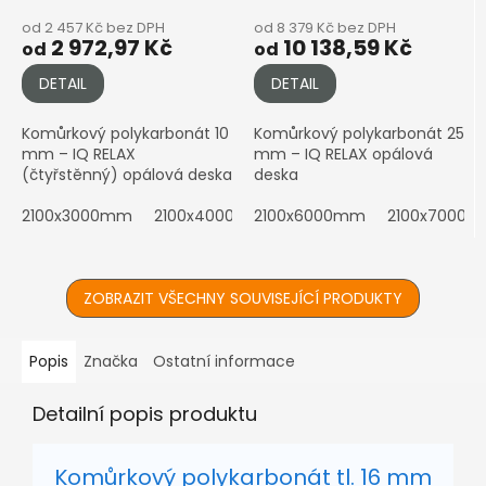
od 2 457 Kč bez DPH
od 8 379 Kč bez DPH
2 972,97 Kč
10 138,59 Kč
od
od
DETAIL
DETAIL
Komůrkový polykarbonát 10
Komůrkový polykarbonát 25
mm – IQ RELAX
mm – IQ RELAX opálová
(čtyřstěnný) opálová deska
deska
2100x3000mm
2100x4000mm
2100x6000mm
2100x5000mm
2100x7000
2100x6
ZOBRAZIT VŠECHNY SOUVISEJÍCÍ PRODUKTY
Popis
Značka
Ostatní informace
Detailní popis produktu
Komůrkový polykarbonát tl. 16 mm