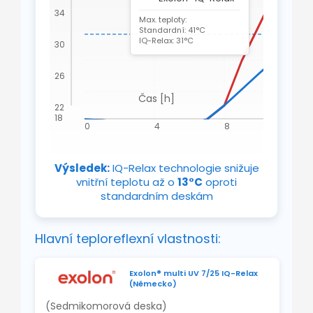
1
34
Max. teploty:
Standardní: 41°C
IQ-Relax: 31°C
30
26
Čas [h]
22
18
0
4
8
12
Výsledek:
IQ-Relax technologie snižuje
vnitřní teplotu až o
13°C
oproti
standardním deskám
Hlavní teploreflexní vlastnosti:
Exolon® multi UV 7/25 IQ-Relax
(Německo)
(Sedmikomorová deska)