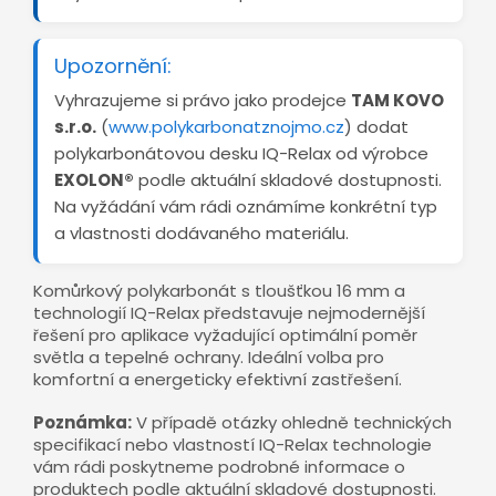
Upozornění:
Vyhrazujeme si právo jako prodejce
TAM KOVO
s.r.o.
(
www.polykarbonatznojmo.cz
) dodat
polykarbonátovou desku IQ-Relax od výrobce
EXOLON®
podle aktuální skladové dostupnosti.
Na vyžádání vám rádi oznámíme konkrétní typ
a vlastnosti dodávaného materiálu.
Komůrkový polykarbonát s tloušťkou 16 mm a
technologií IQ-Relax představuje nejmodernější
řešení pro aplikace vyžadující optimální poměr
světla a tepelné ochrany. Ideální volba pro
komfortní a energeticky efektivní zastřešení.
Poznámka:
V případě otázky ohledně technických
specifikací nebo vlastností IQ-Relax technologie
vám rádi poskytneme podrobné informace o
produktech podle aktuální skladové dostupnosti.