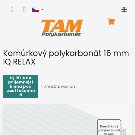
Přejít
na
obsah
NÁKUPNÍ
KOŠÍK
Komůrkový polykarbonát 16 mm
IQ RELAX
IQ RELAX =
příjemnější
Značka:
exolon
klima pod
zastřešením
❄️