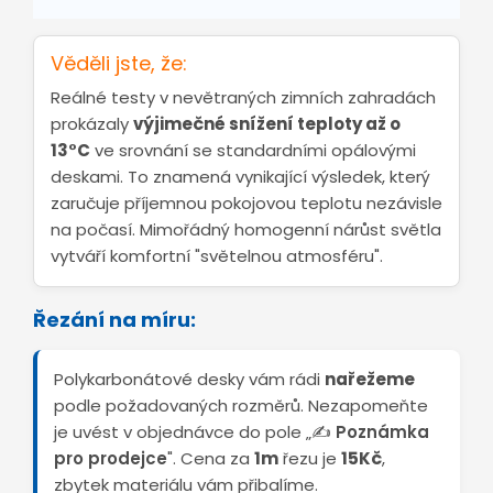
Věděli jste, že:
Reálné testy v nevětraných zimních zahradách
prokázaly
výjimečné snížení teploty až o
13°C
ve srovnání se standardními opálovými
deskami. To znamená vynikající výsledek, který
zaručuje příjemnou pokojovou teplotu nezávisle
na počasí. Mimořádný homogenní nárůst světla
vytváří komfortní "světelnou atmosféru".
Řezání na míru:
Polykarbonátové desky vám rádi
nařežeme
podle požadovaných rozměrů. Nezapomeňte
je uvést v objednávce do pole „✍️
Poznámka
pro prodejce
". Cena za
1m
řezu je
15Kč
,
zbytek materiálu vám přibalíme.