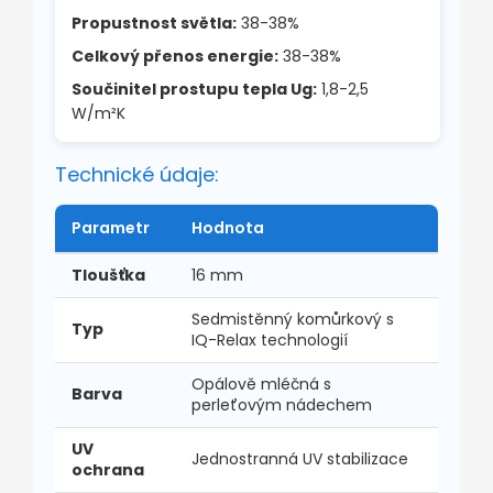
Propustnost světla:
38-38%
Celkový přenos energie:
38-38%
Součinitel prostupu tepla Ug:
1,8-2,5
W/m²K
Technické údaje:
Parametr
Hodnota
Tloušťka
16 mm
Sedmistěnný komůrkový s
Typ
IQ-Relax technologií
Opálově mléčná s
Barva
perleťovým nádechem
UV
Jednostranná UV stabilizace
ochrana