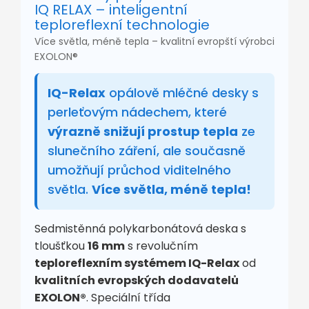
IQ RELAX – inteligentní
teploreflexní technologie
Více světla, méně tepla – kvalitní evropští výrobci
EXOLON®
IQ-Relax
opálově mléčné desky s
perleťovým nádechem, které
výrazně snižují prostup tepla
ze
slunečního záření, ale současně
umožňují průchod viditelného
světla.
Více světla, méně tepla!
Sedmistěnná polykarbonátová deska s
tloušťkou
16 mm
s revolučním
teploreflexním systémem IQ-Relax
od
kvalitních evropských dodavatelů
EXOLON®
. Speciální třída