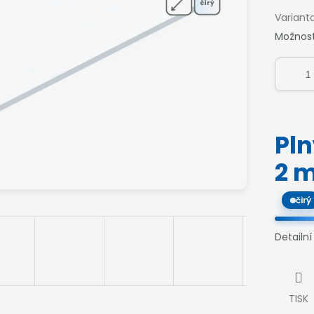
Variant
Možnost
Pl
2 
čirý
Detailn
TISK