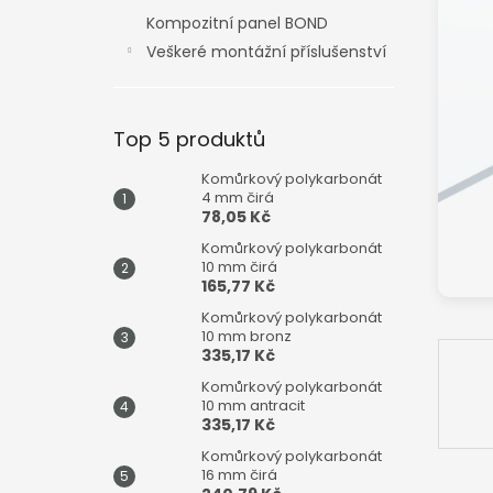
n
Kompozitní panel BOND
e
Veškeré montážní příslušenství
l
Top 5 produktů
Komůrkový polykarbonát
4 mm čirá
78,05 Kč
Komůrkový polykarbonát
10 mm čirá
165,77 Kč
Komůrkový polykarbonát
10 mm bronz
335,17 Kč
Komůrkový polykarbonát
10 mm antracit
335,17 Kč
Komůrkový polykarbonát
16 mm čirá