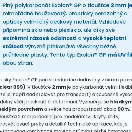
Plný polykarbonát Exolon® GP o tloušťce
2 mm
j
mimořádně houževnatý, prakticky nerozbitný a
opticky velmi čirý deskový materiál. Vzhledově
připomíná sklo nebo plexisklo, ale díky své
extrémní rázové odolnosti
a
vysoké teplotní
stálosti
výrazně překonává všechny běžné
průhledné plasty. Tento typ Exolon® GP
má UV fil
obou stran.
esky Exolon® GP jsou standardně dodávány v čirém prov
clear 099)
. V tloušťce
2 mm
je polykarbonát velmi flexibi
lze jej například srolovat pro transport) a současně vyso
dolný vůči prasknutí či deformaci. Vyznačuje se
hladkým
esklým povrchem
a světelnou propustností okolo
90 %
.
loušťka 2 mm je ideální pro modelářství, kryty, štíty,
rosvětlovací prvky a detailní technické aplikace, kde je
yžadována kombinace malého průhybu, nízké hmotnosti