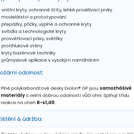
vnitřní kryty, ochranné štíty, lehké prosklívací prvky
modelářství a prototypování
přepážky, příčky, výplně a ochranné kryty
svítidla a technologické kryty
prosvětlovací pásy, světlíky
protihlukové stěny
kryty bazénové techniky
průmyslové aplikace s vysokým namáháním
ožární odolnost:
Plné polykarbonátové desky Exolon® GP jsou
samozhášivé
materiály
s velmi dobrou odolností vůči ohni. Splňují třídu
reakce na oheň
B-s1,d0
.
ištění & údržba: