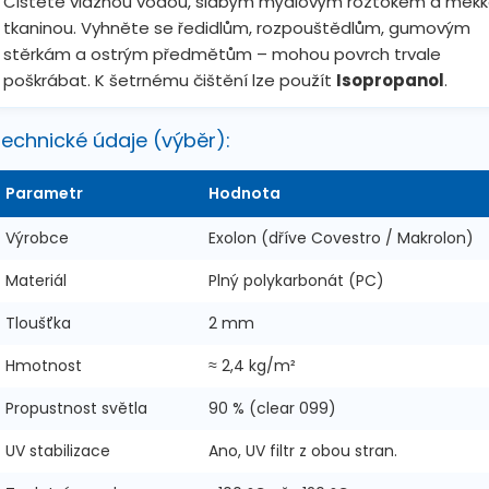
Čistěte vlažnou vodou, slabým mýdlovým roztokem a měk
tkaninou. Vyhněte se ředidlům, rozpouštědlům, gumovým
stěrkám a ostrým předmětům – mohou povrch trvale
poškrábat. K šetrnému čištění lze použít
Isopropanol
.
echnické údaje (výběr):
Parametr
Hodnota
Výrobce
Exolon (dříve Covestro / Makrolon)
Materiál
Plný polykarbonát (PC)
Tloušťka
2 mm
Hmotnost
≈ 2,4 kg/m²
Propustnost světla
90 % (clear 099)
UV stabilizace
Ano, UV filtr z obou stran.