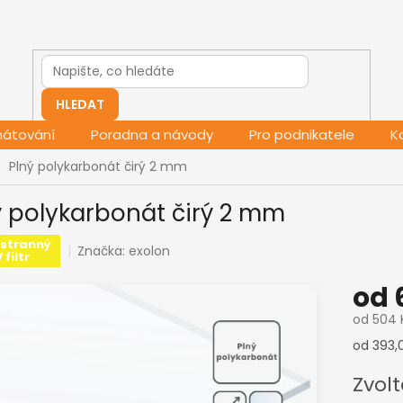
HLEDAT
mátování
Poradna a návody
Pro podnikatele
K
Plný polykarbonát čirý 2 mm
ý polykarbonát čirý 2 mm
stranný
Značka:
exolon
 filtr
od
od
504 
Měrná
od 393,0
cena:
Zvolt