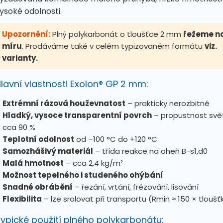
ysoké odolnosti.
Upozornění:
Plný polykarbonát o tloušťce 2 mm
řežeme n
míru
. Prodáváme také v celém typizovaném formátu
viz.
varianty.
lavní vlastnosti Exolon® GP 2 mm:
Extrémní rázová houževnatost
– prakticky nerozbitné
Hladký, vysoce transparentní povrch
– propustnost svě
cca 90 %
Teplotní odolnost
od –100 °C do +120 °C
Samozhášivý materiál
– třída reakce na oheň B-s1,d0
Malá hmotnost
– cca 2,4 kg/m²
Možnost tepelného i studeného ohýbání
Snadné obrábění
– řezání, vrtání, frézování, lisování
Flexibilita
– lze srolovat při transportu (Rmin ≈ 150 × tloušť
ypické použití plného polykarbonátu: