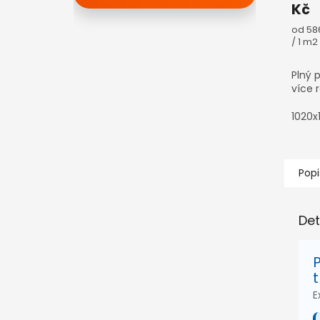
Kč
Měrn
od 58
cena:
/ 1 m2
Plný 
více 
1020
Popi
Det
E