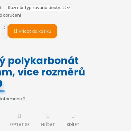
a
i doručení
Přidat do košíku
ný polykarbonát
mm, více rozměrů
í informace
ZEPTAT SE
HLÍDAT
SDÍLET