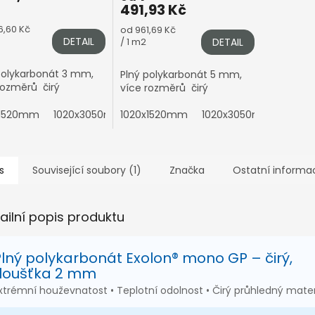
491,93 Kč
á
6,60 Kč
Měrná
od 961,69 Kč
DETAIL
cena:
/ 1 m2
DETAIL
polykarbonát 3 mm,
Plný polykarbonát 5 mm,
rozměrů čirý
více rozměrů čirý
x1520mm
1020x3050mm
1020x1520mm
2050x1010mm
1020x3050mm
2050x1520mm
2050
2
s
Související soubory (1)
Značka
Ostatní informa
ailní popis produktu
Plný polykarbonát Exolon® mono GP – čirý,
tloušťka 2 mm
xtrémní houževnatost • Teplotní odolnost • Čirý průhledný mater