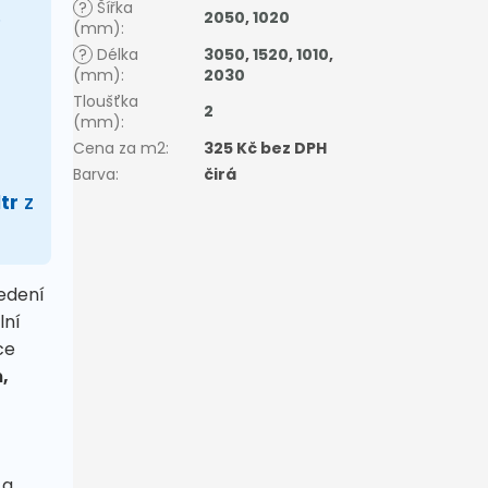
?
Šířka
e
2050
,
1020
(mm)
:
?
Délka
3050
,
1520
,
1010
,
(mm)
:
2030
Tloušťka
2
(mm)
:
Cena za m2
:
325 Kč bez DPH
Barva
:
čirá
tr
z
edení
lní
ce
,
 a