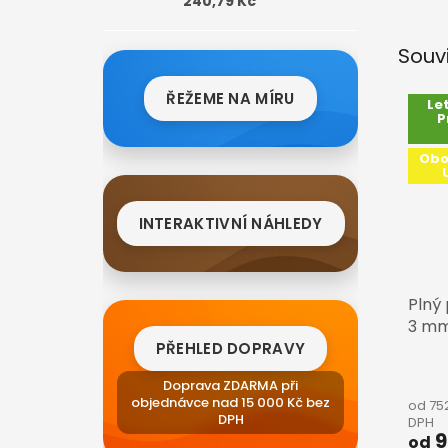
240,79 Kč
Souv
ŘEŽEME NA MÍRU
Le
P
Obo
INTERAKTIVNÍ NÁHLEDY
Plný
3 m
PŘEHLED DOPRAVY
Doprava ZDARMA při
objednávce nad 15 000 Kč bez
od 75
DPH
DPH
9
od