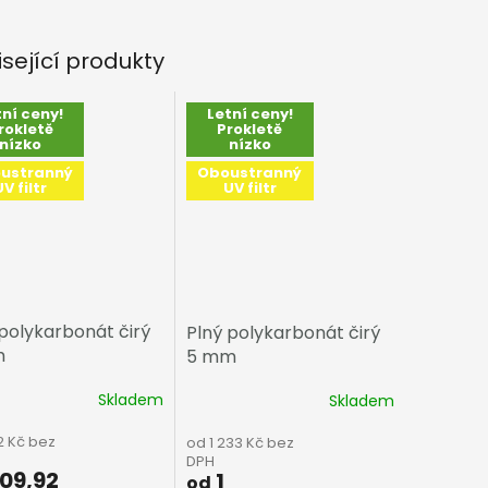
isející produkty
tní ceny!
Letní ceny!
rokletě
Prokletě
nízko
nízko
ustranný
Oboustranný
UV filtr
UV filtr
 polykarbonát čirý
Plný polykarbonát čirý
m
5 mm
Skladem
Skladem
2 Kč bez
od 1 233 Kč bez
DPH
09,92
1
od