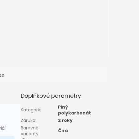
x1010mm
050x2030mm
2050x1520mm
2050x3050mm
2050x2030mm
2050x3050mm
ce
Doplňkové parametry
Plný
Kategorie
:
polykarbonát
Záruka
:
2 roky
Barevné
iál
Čirá
varianty
: