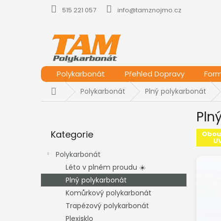
Přejít
515 221 057
info@tamznojmo.cz
na
obsah
Polykarbonát
Přehled Dopravy
For
Domů
Polykarbonát
Plný polykarbonát
P
Pln
o
Přeskočit
s
Kategorie
kategorie
Obou
t
UV
r
Polykarbonát
a
Léto v plném proudu ☀️
n
Plný polykarbonát
n
í
Komůrkový polykarbonát
p
Trapézový polykarbonát
a
Plexisklo