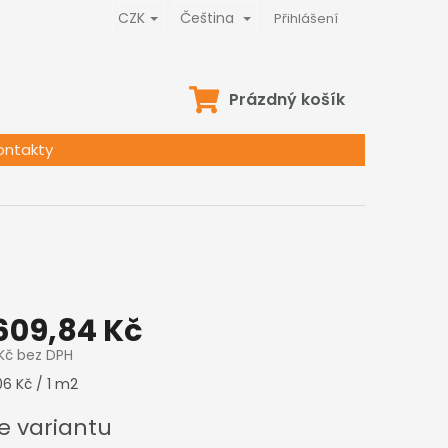
CZK
Čeština
Přihlášení
NÁKUPNÍ
Prázdný košík
KOŠÍK
ontakty
609,84 Kč
Kč
bez DPH
6 Kč / 1 m2
e variantu