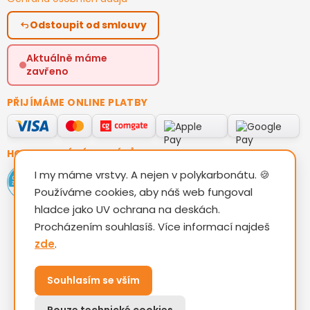
Odstoupit od smlouvy
Aktuálně máme
zavřeno
PŘIJÍMÁME ONLINE PLATBY
HODNOCENÍ ZÁKAZNÍKŮ
I my máme vrstvy. A nejen v polykarbonátu. 🍪
Používáme cookies, aby náš web fungoval
hladce jako UV ochrana na deskách.
Procházením souhlasíš. Více informací najdeš
zde
.
Vytvořil Shoptet
Souhlasím se vším
Copyright 2026
TAM KOVO s.r.o.
. Všechna práva