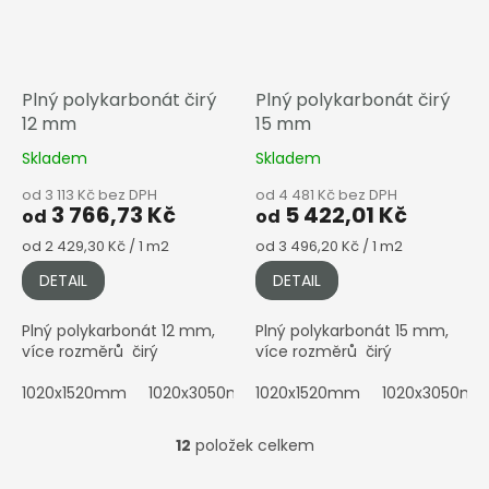
Plný polykarbonát čirý
Plný polykarbonát čirý
12 mm
15 mm
Skladem
Skladem
od 3 113 Kč bez DPH
od 4 481 Kč bez DPH
3 766,73 Kč
5 422,01 Kč
od
od
Měrná
Měrná
od 2 429,30 Kč / 1 m2
od 3 496,20 Kč / 1 m2
cena:
cena:
DETAIL
DETAIL
Plný polykarbonát 12 mm,
Plný polykarbonát 15 mm,
více rozměrů čirý
více rozměrů čirý
1020x1520mm
1020x3050mm
1020x1520mm
2050x1010mm
1020x3050m
2050x152
12
položek celkem
O
v