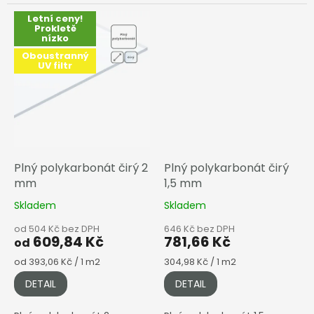
Letní ceny!
Prokletě
nízko
Oboustranný
UV filtr
Plný polykarbonát čirý 2
Plný polykarbonát čirý
mm
1,5 mm
Skladem
Skladem
od 504 Kč bez DPH
646 Kč bez DPH
609,84 Kč
781,66 Kč
od
Měrná
Měrná
od 393,06 Kč / 1 m2
304,98 Kč / 1 m2
cena:
cena:
DETAIL
DETAIL