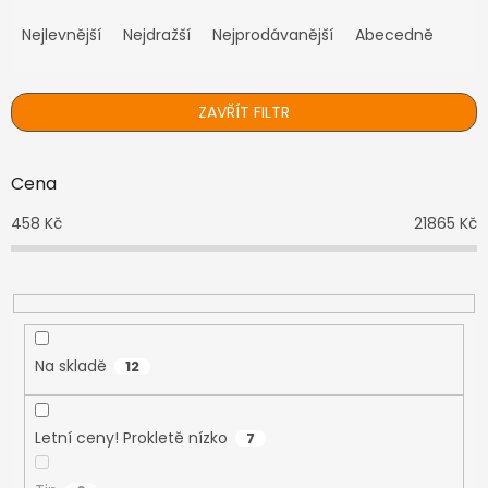
Ř
a
Nejlevnější
Nejdražší
Nejprodávanější
Abecedně
z
e
n
ZAVŘÍT FILTR
í
p
r
Cena
o
d
458
Kč
21865
Kč
u
k
t
ů
Na skladě
12
Letní ceny! Prokletě nízko
7