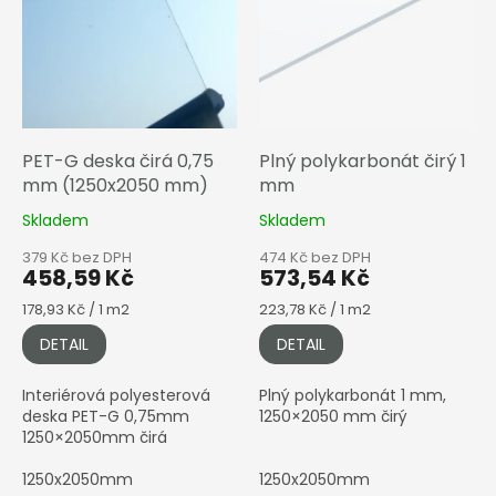
s
p
r
o
d
u
k
PET-G deska čirá 0,75
Plný polykarbonát čirý 1
t
mm (1250x2050 mm)
mm
ů
Skladem
Skladem
379 Kč bez DPH
474 Kč bez DPH
458,59 Kč
573,54 Kč
Měrná
Měrná
178,93 Kč / 1 m2
223,78 Kč / 1 m2
cena:
cena:
DETAIL
DETAIL
Interiérová polyesterová
Plný polykarbonát 1 mm,
deska PET-G 0,75mm
1250×2050 mm čirý
1250×2050mm čirá
1250x2050mm
1250x2050mm