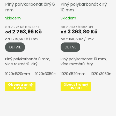
Plný polykarbonát čirý 8
Plný polykarbonát čirý
mm
10 mm
Skladem
Skladem
od 2 276 Kč bez DPH
od 2 780 Kč bez DPH
2 753,96 Kč
3 363,80 Kč
od
od
Měrná
Měrná
od 1 775,56 Kč / 1 m2
od 2 168,77 Kč / 1 m2
cena:
cena:
DETAIL
DETAIL
Plný polykarbonát 8 mm,
Plný polykarbonát 10 mm,
více rozměrů čirý
více rozměrů čirý
1020x1520mm
1020x3050mm
1020x1520mm
2050x1010mm
1020x3050m
2050x152
Oboustranný
Oboustranný
UV filtr
UV filtr