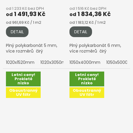
od 1 233 Kč bez DPH
od 1 516 Kč bez DPH
1 491,93 Kč
1 834,36 Kč
od
od
Měrná
Měrná
od 961,69 Kč / 1 m2
od 1 183,12 Kč / 1 m2
cena:
cena:
DETAIL
DETAIL
Plný polykarbonát 5 mm,
Plný polykarbonát 6 mm,
více rozměrů čirý
více rozměrů čirý
1020x1520mm
1020x3050mm
1050x4000mm
2050x1010mm
1050x5000
2050x152
Letní ceny!
Letní ceny!
Prokletě
Prokletě
nízko
nízko
Oboustranný
Oboustranný
UV filtr
UV filtr