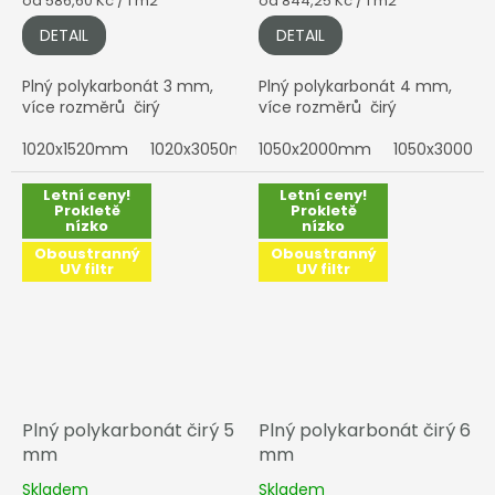
od 586,60 Kč / 1 m2
od 844,25 Kč / 1 m2
cena:
cena:
DETAIL
DETAIL
Plný polykarbonát 3 mm,
Plný polykarbonát 4 mm,
více rozměrů čirý
více rozměrů čirý
1020x1520mm
1020x3050mm
1050x2000mm
2050x1010mm
1050x3000
2050x152
Letní ceny!
Letní ceny!
Prokletě
Prokletě
nízko
nízko
Oboustranný
Oboustranný
UV filtr
UV filtr
Plný polykarbonát čirý 5
Plný polykarbonát čirý 6
mm
mm
Skladem
Skladem