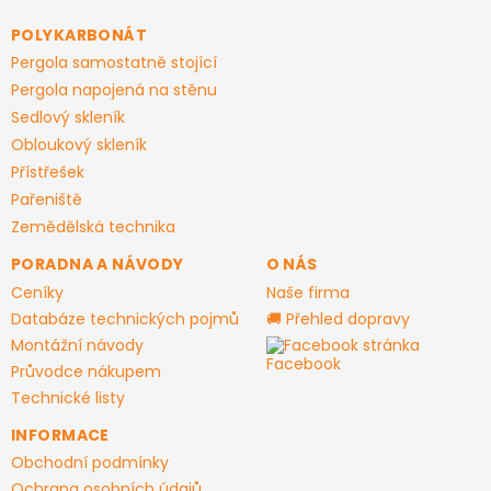
p
a
POLYKARBONÁT
t
Pergola samostatně stojící
í
Pergola napojená na stěnu
Sedlový skleník
Obloukový skleník
Přístřešek
Pařeniště
Zemědělská technika
PORADNA A NÁVODY
O NÁS
Ceníky
Naše firma
Databáze technických pojmů
🚚 Přehled dopravy
Montážní návody
Facebook stránka
Průvodce nákupem
Technické listy
INFORMACE
Obchodní podmínky
Ochrana osobních údajů