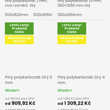
Plný polykarbonát 2 mm,
Plný polykarbonát 1,5 mm,
více rozměrů čirý
1250×2050 mm čirý
1020x1520mm
1020x3050mm
1250x2050mm
2050x1010mm
2050x152
Letní ceny!
Letní ceny!
Prokletě
Prokletě
nízko
nízko
Oboustranný
Oboustranný
UV filtr
UV filtr
Plný polykarbonát čirý 3
Plný polykarbonát čirý 4
mm
mm
Skladem
Skladem
od 752 Kč bez DPH
od 1 082 Kč bez DPH
909,92 Kč
1 309,22 Kč
od
od
Měrná
Měrná