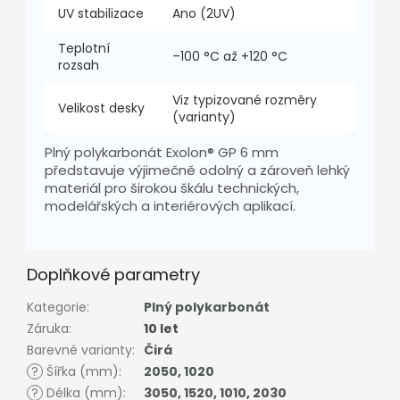
UV stabilizace
Ano (2UV)
Teplotní
–100 °C až +120 °C
rozsah
Viz typizované rozměry
Velikost desky
(varianty)
Plný polykarbonát Exolon® GP 6 mm
představuje výjimečně odolný a zároveň lehký
materiál pro širokou škálu technických,
modelářských a interiérových aplikací.
Doplňkové parametry
Kategorie
:
Plný polykarbonát
Záruka
:
10 let
Barevné varianty
:
Čirá
?
Šířka (mm)
:
2050
,
1020
?
Délka (mm)
:
3050
,
1520
,
1010
,
2030