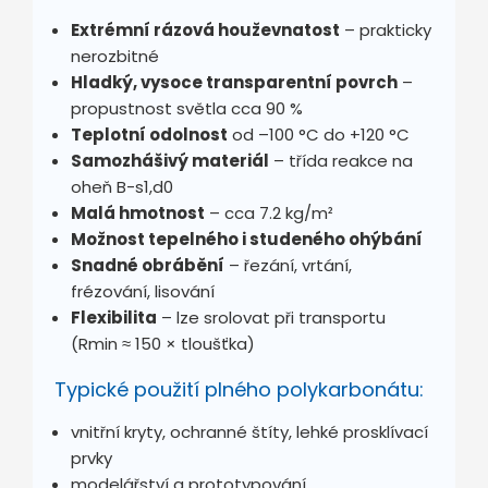
Extrémní rázová houževnatost
– prakticky
nerozbitné
Hladký, vysoce transparentní povrch
–
propustnost světla cca 90 %
Teplotní odolnost
od –100 °C do +120 °C
Samozhášivý materiál
– třída reakce na
oheň B-s1,d0
Malá hmotnost
– cca
7.2
kg/m²
Možnost tepelného i studeného ohýbání
Snadné obrábění
– řezání, vrtání,
frézování, lisování
Flexibilita
– lze srolovat při transportu
(Rmin ≈ 150 × tloušťka)
Typické použití plného polykarbonátu:
vnitřní kryty, ochranné štíty, lehké prosklívací
prvky
modelářství a prototypování