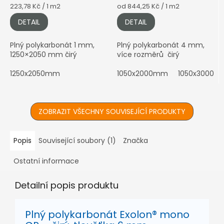
Měrná
Měrná
223,78 Kč / 1 m2
od 844,25 Kč / 1 m2
cena:
cena:
DETAIL
DETAIL
Plný polykarbonát 1 mm,
Plný polykarbonát 4 mm,
1250×2050 mm čirý
více rozměrů čirý
1250x2050mm
1050x2000mm
1050x3000
ZOBRAZIT VŠECHNY SOUVISEJÍCÍ PRODUKTY
Popis
Související soubory (1)
Značka
Ostatní informace
Detailní popis produktu
Plný polykarbonát Exolon® mono