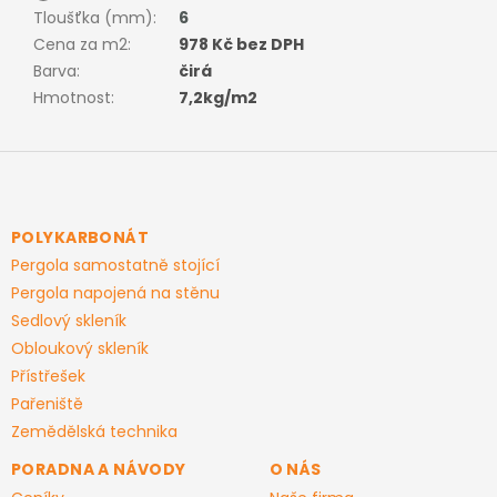
Tloušťka (mm)
:
6
Cena za m2
:
978 Kč bez DPH
Barva
:
čirá
Hmotnost
:
7,2kg/m2
Z
á
p
a
POLYKARBONÁT
t
Pergola samostatně stojící
í
Pergola napojená na stěnu
Sedlový skleník
Obloukový skleník
Přístřešek
Pařeniště
Zemědělská technika
PORADNA A NÁVODY
O NÁS