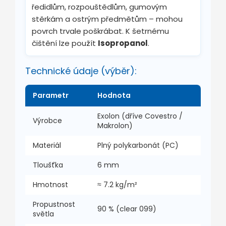
ředidlům, rozpouštědlům, gumovým
stěrkám a ostrým předmětům – mohou
povrch trvale poškrábat. K šetrnému
čištění lze použít
Isopropanol
.
Technické údaje (výběr):
Parametr
Hodnota
Exolon (dříve Covestro /
Výrobce
Makrolon)
Materiál
Plný polykarbonát (PC)
Tloušťka
6 mm
Hmotnost
≈
7.2
kg/m²
Propustnost
90 % (clear 099)
světla