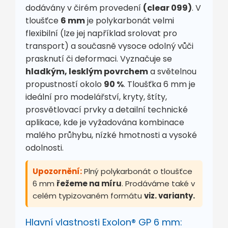
dodávány v čirém provedení
(clear 099)
. V
tloušťce
6 mm
je polykarbonát velmi
flexibilní (lze jej například srolovat pro
transport) a současně vysoce odolný vůči
prasknutí či deformaci. Vyznačuje se
hladkým, lesklým povrchem
a světelnou
propustností okolo
90 %
. Tloušťka 6 mm je
ideální pro modelářství, kryty, štíty,
prosvětlovací prvky a detailní technické
aplikace, kde je vyžadována kombinace
malého průhybu, nízké hmotnosti a vysoké
odolnosti.
Upozornění:
Plný polykarbonát o tloušťce
6 mm
řežeme na míru
. Prodáváme také v
celém typizovaném formátu
viz. varianty.
Hlavní vlastnosti Exolon® GP 6 mm: