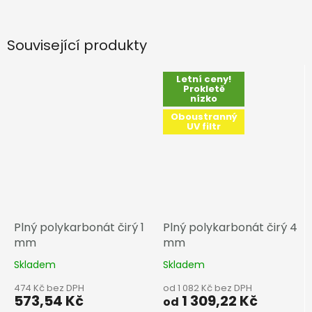
Související produkty
Letní ceny!
Prokletě
nízko
Oboustranný
UV filtr
Plný polykarbonát čirý 1
Plný polykarbonát čirý 4
mm
mm
Skladem
Skladem
474 Kč bez DPH
od 1 082 Kč bez DPH
573,54 Kč
1 309,22 Kč
od