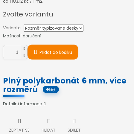
Měrná
od 1 183,12 Kč / 1 m2
cena:
Zvolte variantu
Varianta
Možnosti doručení
Přidat do košíku
Plný polykarbonát 6 mm, více
rozměrů
čirý
Detailní informace
ZEPTAT SE
HLÍDAT
SDÍLET