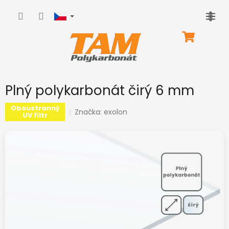
Přejít
na
obsah
NÁKUPNÍ
KOŠÍK
Plný polykarbonát čirý 6 mm
Oboustranný
Značka:
exolon
UV filtr