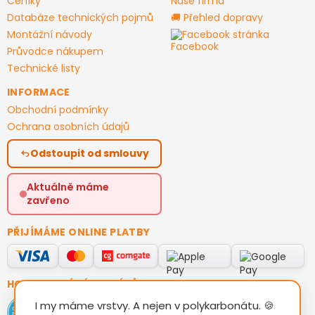
Ceníky
Naše firma
Databáze technických pojmů
🚚 Přehled dopravy
Montážní návody
Facebook stránka
Průvodce nákupem
Technické listy
INFORMACE
Obchodní podmínky
Ochrana osobních údajů
Odstoupit od smlouvy
Aktuálně máme
zavřeno
PŘIJÍMÁME ONLINE PLATBY
HODNOCENÍ ZÁKAZNÍKŮ
I my máme vrstvy. A nejen v polykarbonátu. 🍪