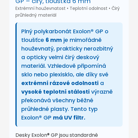
GP – čirý, tloušťka 6 mm
Extrémní houževnatost • Teplotní odolnost • Čirý
průhledný materiál
Plný polykarbonát Exolon® GP o
tloušťce
6 mm
je mimořádně
houževnatý, prakticky nerozbitný
a opticky velmi čirý deskový
materiál. Vzhledově připomíná
sklo nebo plexisklo, ale díky své
extrémní rázové odolnosti
a
vysoké teplotní stálosti
výrazně
překonává všechny běžné
průhledné plasty. Tento typ
Exolon® GP
má UV filtr.
Desky Exolon® GP jsou standardně