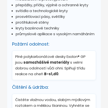
přepážky, příčky, výplně a ochranné kryty
svítidla a technologické kryty
prosvětlovací pásy, světlíky
protihlukové stěny
kryty bazénové techniky
průmyslové aplikace s vysokým namáháním
Požární odolnost:
Plné polykarbonátové desky Exolon® GP
jsou
samozhášivé materiály
s velmi
dobrou odolností vůči ohni. Splňují třídu
reakce na oheň
B-s1,d0
.
Čištění & údržba:
Čistěte vlažnou vodou, slabým mýdlovým
roztokem a měkkou tkaninou. Vyhněte se