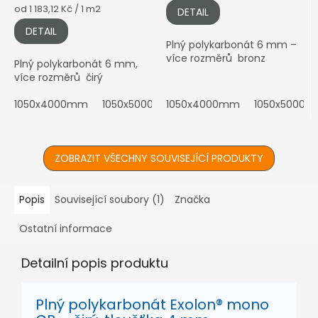
Měrná
od 1 183,12 Kč / 1 m2
DETAIL
cena:
DETAIL
Plný polykarbonát 6 mm –
více rozměrů bronz
Plný polykarbonát 6 mm,
více rozměrů čirý
1050x4000mm
1050x5000mm
1050x4000mm
1050x6000mm
1050x5000
2100x4
ZOBRAZIT VŠECHNY SOUVISEJÍCÍ PRODUKTY
Popis
Související soubory (1)
Značka
Ostatní informace
Detailní popis produktu
Plný polykarbonát Exolon® mono