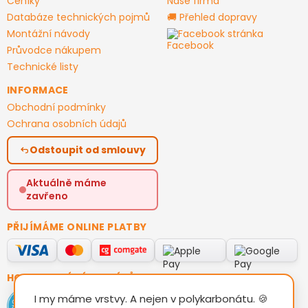
Ceníky
Naše firma
Databáze technických pojmů
🚚 Přehled dopravy
Montážní návody
Facebook stránka
Průvodce nákupem
Technické listy
INFORMACE
Obchodní podmínky
Ochrana osobních údajů
Odstoupit od smlouvy
Aktuálně máme
zavřeno
PŘIJÍMÁME ONLINE PLATBY
HODNOCENÍ ZÁKAZNÍKŮ
I my máme vrstvy. A nejen v polykarbonátu. 🍪