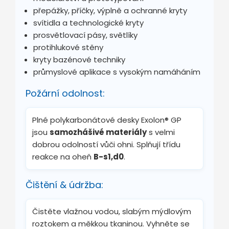
přepážky, příčky, výplně a ochranné kryty
svítidla a technologické kryty
prosvětlovací pásy, světlíky
protihlukové stěny
kryty bazénové techniky
průmyslové aplikace s vysokým namáháním
Požární odolnost:
Plné polykarbonátové desky Exolon® GP
jsou
samozhášivé materiály
s velmi
dobrou odolností vůči ohni. Splňují třídu
reakce na oheň
B-s1,d0
.
Čištění & údržba:
Čistěte vlažnou vodou, slabým mýdlovým
roztokem a měkkou tkaninou. Vyhněte se