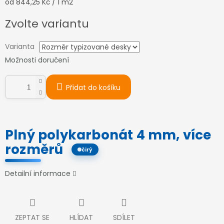
Měrná
od 844,25 Kč / 1 m2
cena:
Zvolte variantu
Varianta
Možnosti doručení
Přidat do košíku
Plný polykarbonát 4 mm, více
rozměrů
čirý
Detailní informace
ZEPTAT SE
HLÍDAT
SDÍLET