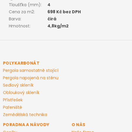
Tloušťka (mm)
:
4
Cena za m2
:
698 Kč bez DPH
Barva
:
čirá
Hmotnost
:
4,8kg/m2
Z
á
p
a
POLYKARBONÁT
t
Pergola samostatně stojící
í
Pergola napojená na stěnu
Sedlový skleník
Obloukový skleník
Přístřešek
Pařeniště
Zemědělská technika
PORADNA A NÁVODY
O NÁS