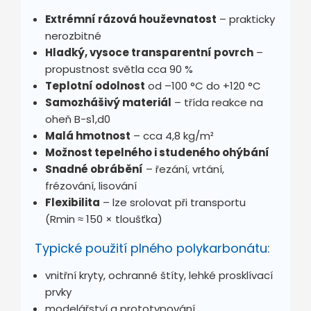
Extrémní rázová houževnatost
– prakticky
nerozbitné
Hladký, vysoce transparentní povrch
–
propustnost světla cca 90 %
Teplotní odolnost
od –100 °C do +120 °C
Samozhášivý materiál
– třída reakce na
oheň B-s1,d0
Malá hmotnost
– cca 4,8 kg/m²
Možnost tepelného i studeného ohýbání
Snadné obrábění
– řezání, vrtání,
frézování, lisování
Flexibilita
– lze srolovat při transportu
(Rmin ≈ 150 × tloušťka)
Typické použití plného polykarbonátu:
vnitřní kryty, ochranné štíty, lehké prosklívací
prvky
modelářství a prototypování