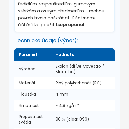
ředidlům, rozpouštědlům, gumovým
stěrkám a ostrým předmětům – mohou
povrch trvale poškrábat. K šetrnému
čištění lze použít
Isopropanol
.
Technické údaje (výběr):
Parametr
Hodnota
Exolon (dříve Covestro /
Výrobce
Makrolon)
Materiál
Plný polykarbonát (PC)
Tloušťka
4 mm
Hmotnost
≈ 4,8 kg/m²
Propustnost
90 % (clear 099)
světla