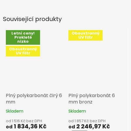
Související produkty
Letní ceny!
Oboustranný
Prokletě
UV filtr
nízko
Oboustranný
UV filtr
Plný polykarbonát čirý 6
Plný polykarbonát 6
mm
mm bronz
Skladem
Skladem
od 1 516 Kč bez DPH
od 1 857 Kč bez DPH
1 834,36 Kč
2 246,97 Kč
od
od