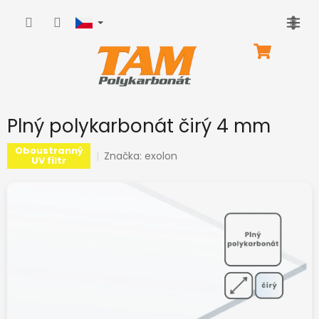
Přejít
na
obsah
NÁKUPNÍ
KOŠÍK
Plný polykarbonát čirý 4 mm
Oboustranný
Značka:
exolon
UV filtr