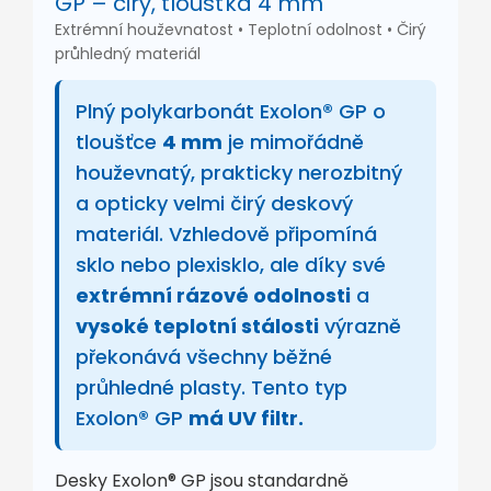
GP – čirý, tloušťka 4 mm
Extrémní houževnatost • Teplotní odolnost • Čirý
průhledný materiál
Plný polykarbonát Exolon® GP o
tloušťce
4 mm
je mimořádně
houževnatý, prakticky nerozbitný
a opticky velmi čirý deskový
materiál. Vzhledově připomíná
sklo nebo plexisklo, ale díky své
extrémní rázové odolnosti
a
vysoké teplotní stálosti
výrazně
překonává všechny běžné
průhledné plasty. Tento typ
Exolon® GP
má UV filtr.
Desky Exolon® GP jsou standardně