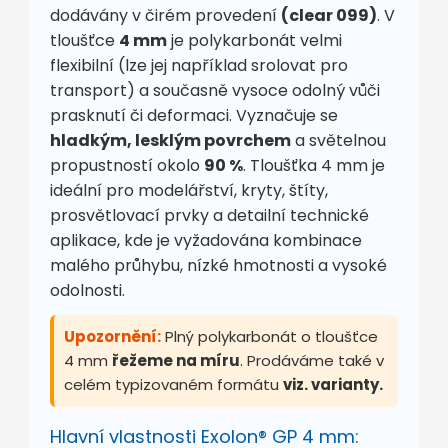
dodávány v čirém provedení
(clear 099)
. V
tloušťce
4 mm
je polykarbonát velmi
flexibilní (lze jej například srolovat pro
transport) a současně vysoce odolný vůči
prasknutí či deformaci. Vyznačuje se
hladkým, lesklým povrchem
a světelnou
propustností okolo
90 %
. Tloušťka 4 mm je
ideální pro modelářství, kryty, štíty,
prosvětlovací prvky a detailní technické
aplikace, kde je vyžadována kombinace
malého průhybu, nízké hmotnosti a vysoké
odolnosti.
Upozornění:
Plný polykarbonát o tloušťce
4 mm
řežeme na míru
. Prodáváme také v
celém typizovaném formátu
viz. varianty.
Hlavní vlastnosti Exolon® GP 4 mm: