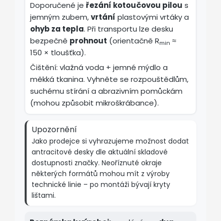
Doporučené je
řezání kotoučovou pilou
s
jemným zubem,
vrtání
plastovými vrtáky a
ohyb za tepla
. Při transportu lze desku
bezpečně
prohnout
(orientačně R
≈
min
150 × tloušťka).
Čištění: vlažná voda + jemné mýdlo a
měkká tkanina. Vyhněte se rozpouštědlům,
suchému stírání a abrazivním pomůckám
(mohou způsobit mikroškrábance).
Upozornění
Jako prodejce si vyhrazujeme možnost dodat
antracitové desky dle aktuální skladové
dostupnosti značky. Neoříznuté okraje
některých formátů mohou mít z výroby
technické linie – po montáži bývají kryty
lištami.