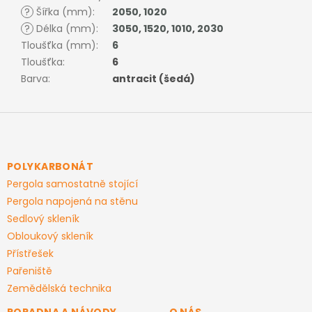
?
Šířka (mm)
:
2050
,
1020
?
Délka (mm)
:
3050
,
1520
,
1010
,
2030
Tloušťka (mm)
:
6
Tloušťka
:
6
Barva
:
antracit (šedá)
Z
á
p
a
POLYKARBONÁT
t
Pergola samostatně stojící
í
Pergola napojená na stěnu
Sedlový skleník
Obloukový skleník
Přístřešek
Pařeniště
Zemědělská technika