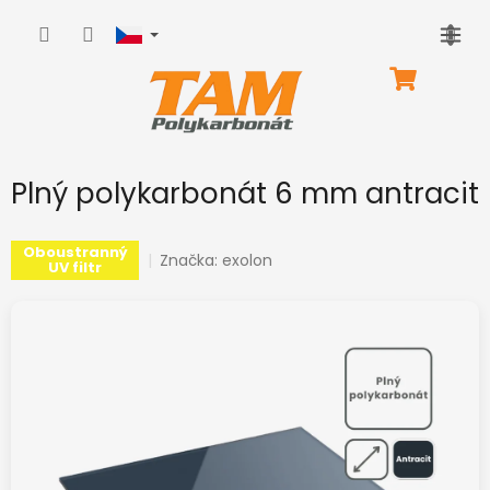
Přejít
na
obsah
NÁKUPNÍ
KOŠÍK
Plný polykarbonát 6 mm antracit
Oboustranný
Značka:
exolon
UV filtr