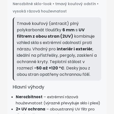
Nerozbitné sklo-look • tmavý kouřový odstín •
vysoká rázová houževnatost
Tmavě kouřový (antracit) plný
polykarbonát tloušťky
6 mm
s
UV
filtrem z obou stran (2UV)
kombinuje
vzhled skla s extrémní odolností proti
nárazu. Vhodný pro
interiér i exteriér
,
ideální na přístřešky, pergoly, zasklení a
ochranné kryty. Teplotní stálost v
rozmezí
−50 až +120 °C
. Desky jsou z
obou stran opatřeny ochrannou fólií.
Hlavní výhody
Nerozbitnost
– extrémní rázová
houževnatost (výrazně převyšuje sklo i plexi)
2× UV ochrana
– oboustranný UV filtr pro