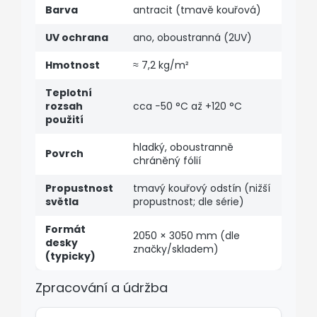
Barva
antracit (tmavě kouřová)
UV ochrana
ano, oboustranná (2UV)
Hmotnost
≈ 7,2 kg/m²
Teplotní
rozsah
cca −50 °C až +120 °C
použití
hladký, oboustranně
Povrch
chráněný fólií
Propustnost
tmavý kouřový odstín (nižší
světla
propustnost; dle série)
Formát
2050 × 3050 mm (dle
desky
značky/skladem)
(typicky)
Zpracování a údržba