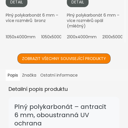
DETAIL
DETAIL
Plný polykarbonát 6 mm –
Plný polykarbonát 6 mm –
více rozměrů bronz
více rozměrů opál
(mléčný)
1050x4000mm
1050x5000mm
2100x4000mm
2100x3500mm
2100x5000
2100x4
ZOBRAZIT VŠECHNY SOUVISEJÍCÍ PRODUKTY
Popis
Značka
Ostatní informace
Detailní popis produktu
Plný polykarbonát – antracit
6 mm, oboustranná UV
ochrana