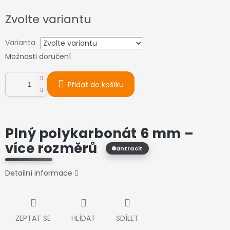
Měrná
Zvolte variantu
cena:
Varianta
Možnosti doručení
Přidat do košíku
Plný polykarbonát 6 mm –
více rozměrů
antracit
Detailní informace
ZEPTAT SE
HLÍDAT
SDÍLET