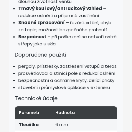
dlouhou životnost venku
Tmavý kouřový/antracitový vzhled
–
redukce oslnění a příjemné zastínění
Snadné zpracování
– řezání, vrtání, ohyb
za tepla; možnost bezpečného prohnutí
Bezpečnost
– při poškození se netvoří ostré
střepy jako u skla
Doporučené použití
pergoly, přístřešky, zastřešení vstupů a teras
prosvětlovací a stínící pole s redukcí oslnění
bezpečnostní a ochranné kryty, dělící příčky
stavební i průmyslové aplikace v exteriéru
Technické údaje
Parametr
Hodnota
Tloušťka
6 mm