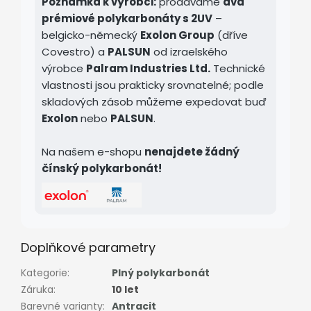
Poznámka k výrobci:
prodáváme
dva
prémiové polykarbonáty s 2UV
–
belgicko-německý
Exolon Group
(dříve
Covestro) a
PALSUN
od izraelského
výrobce
Palram Industries Ltd.
Technické
vlastnosti jsou prakticky srovnatelné; podle
skladových zásob můžeme expedovat buď
Exolon
nebo
PALSUN
.
Na našem e-shopu
nenajdete žádný
čínský polykarbonát!
Doplňkové parametry
Kategorie
:
Plný polykarbonát
Záruka
:
10 let
Barevné varianty
:
Antracit