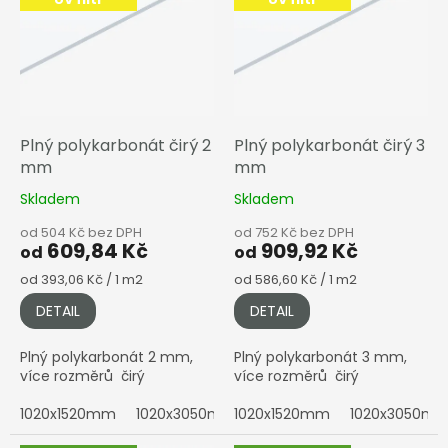
s
p
r
o
d
u
k
Plný polykarbonát čirý 2
Plný polykarbonát čirý 3
t
mm
mm
ů
Skladem
Skladem
od 504 Kč bez DPH
od 752 Kč bez DPH
609,84 Kč
909,92 Kč
od
od
Měrná
Měrná
od 393,06 Kč / 1 m2
od 586,60 Kč / 1 m2
cena:
cena:
DETAIL
DETAIL
Plný polykarbonát 2 mm,
Plný polykarbonát 3 mm,
více rozměrů čirý
více rozměrů čirý
1020x1520mm
1020x3050mm
1020x1520mm
2050x1010mm
1020x3050m
2050x152