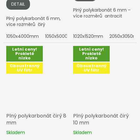
DETAIL
Plný polykarbonát 6 mm –
více rozměrů antracit
Plný polykarbonát 6 mm,
více rozměrů čirý
1050x4000mm
1050x5000mm
1020x1520mm
1050x6000mm
2050x3050m
2100x4
Letní ceny!
Letní ceny!
Prokletě
Prokletě
nízko
nízko
Oboustranný
Oboustranný
UV filtr
UV filtr
Plný polykarbonát čirý 8
Plný polykarbonát čirý
mm
10 mm
Skladem
Skladem