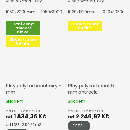
více rozměrů čirý
více rozměrů čirý
1050x2000mm
1050x3000mm
1020x1520mm
1050x4000mm
1020x3050m
1050x6
Letní ceny!
Oboustranný
Prokletě
UV filtr
nízko
Oboustranný
UV filtr
Plný polykarbonát čirý 6
Plný polykarbonát 6
mm
mm antracit
Skladem
Skladem
od 1 516 Kč bez DPH
od 1 857 Kč bez DPH
1 834,36 Kč
2 246,97 Kč
od
od
Měrná
od 1 183,12 Kč / 1 m2
DETAIL
cena: