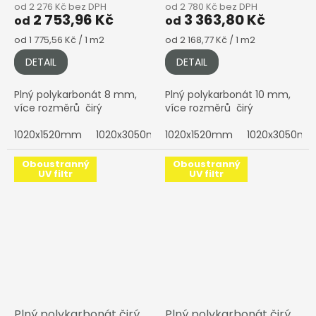
od 2 276 Kč bez DPH
od 2 780 Kč bez DPH
2 753,96 Kč
3 363,80 Kč
od
od
Měrná
Měrná
od 1 775,56 Kč / 1 m2
od 2 168,77 Kč / 1 m2
cena:
cena:
DETAIL
DETAIL
Plný polykarbonát 8 mm,
Plný polykarbonát 10 mm,
více rozměrů čirý
více rozměrů čirý
1020x1520mm
1020x3050mm
1020x1520mm
2050x1010mm
1020x3050m
2050x152
Oboustranný
Oboustranný
UV filtr
UV filtr
Plný polykarbonát čirý
Plný polykarbonát čirý