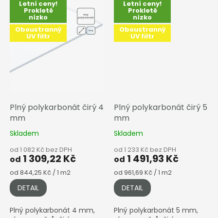
Letní ceny!
Letní ceny!
Prokletě
Prokletě
nízko
nízko
Oboustranný
Oboustranný
UV filtr
UV filtr
Plný polykarbonát čirý 4
Plný polykarbonát čirý 5
mm
mm
Skladem
Skladem
od 1 082 Kč bez DPH
od 1 233 Kč bez DPH
1 309,22 Kč
1 491,93 Kč
od
od
Měrná
Měrná
od 844,25 Kč / 1 m2
od 961,69 Kč / 1 m2
cena:
cena:
DETAIL
DETAIL
Plný polykarbonát 4 mm,
Plný polykarbonát 5 mm,