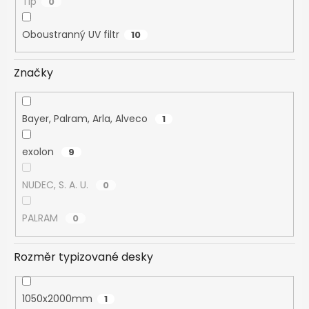
Tip
0
Oboustranný UV filtr
10
Značky
Bayer, Palram, Arla, Alveco
1
exolon
9
NUDEC, S. A. U.
0
PALRAM
0
Rozměr typizované desky
1050x2000mm
1