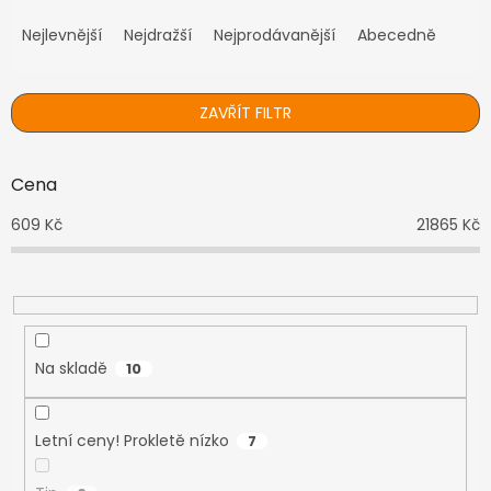
Ř
a
Nejlevnější
Nejdražší
Nejprodávanější
Abecedně
z
e
n
ZAVŘÍT FILTR
í
p
r
Cena
o
d
609
Kč
21865
Kč
u
k
t
ů
Na skladě
10
Letní ceny! Prokletě nízko
7