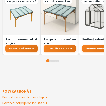
í
p
r
v
k
y
v
ý
p
i
s
u
Z
á
p
a
POLYKARBONÁT
t
Pergola samostatně stojící
í
Pergola napojená na stěnu