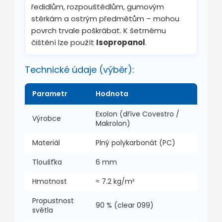
ředidlům, rozpouštědlům, gumovým
stěrkám a ostrým předmětům – mohou
povrch trvale poškrábat. K šetrnému
čištění lze použít
Isopropanol
.
Technické údaje (výběr):
Parametr
Hodnota
Exolon (dříve Covestro /
Výrobce
Makrolon)
Materiál
Plný polykarbonát (PC)
Tloušťka
6 mm
Hmotnost
≈
7.2
kg/m²
Propustnost
90 % (clear 099)
světla