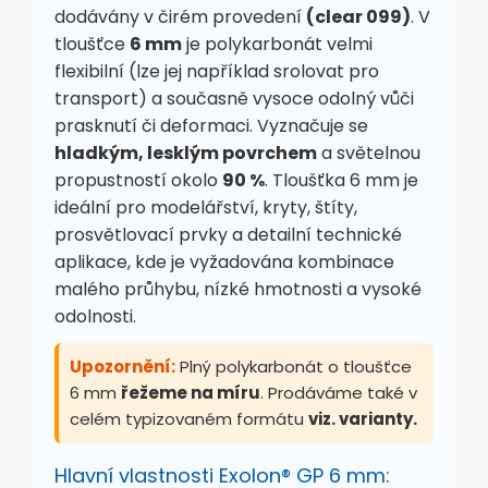
dodávány v čirém provedení
(clear 099)
. V
tloušťce
6 mm
je polykarbonát velmi
flexibilní (lze jej například srolovat pro
transport) a současně vysoce odolný vůči
prasknutí či deformaci. Vyznačuje se
hladkým, lesklým povrchem
a světelnou
propustností okolo
90 %
. Tloušťka 6 mm je
ideální pro modelářství, kryty, štíty,
prosvětlovací prvky a detailní technické
aplikace, kde je vyžadována kombinace
malého průhybu, nízké hmotnosti a vysoké
odolnosti.
Upozornění:
Plný polykarbonát o tloušťce
6 mm
řežeme na míru
. Prodáváme také v
celém typizovaném formátu
viz. varianty.
Hlavní vlastnosti Exolon® GP 6 mm: