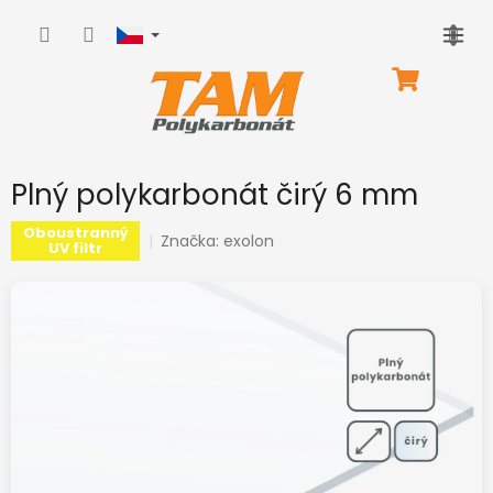
Přejít
na
obsah
NÁKUPNÍ
KOŠÍK
Plný polykarbonát čirý 6 mm
Oboustranný
Značka:
exolon
UV filtr