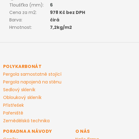
Tloušťka (mm)
:
6
Cena za m2
:
978 Kč bez DPH
Barva
:
čirá
Hmotnost
:
7,2kg/m2
Z
á
p
a
POLYKARBONÁT
t
Pergola samostatně stojící
í
Pergola napojená na stěnu
Sedlový skleník
Obloukový skleník
Přístřešek
Pařeniště
Zemědělská technika
PORADNA A NÁVODY
O NÁS