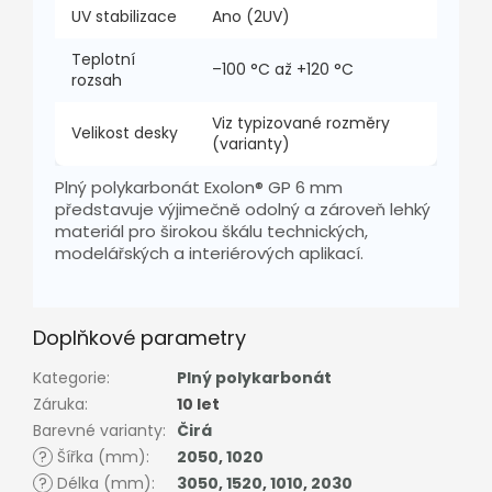
UV stabilizace
Ano (2UV)
Teplotní
–100 °C až +120 °C
rozsah
Viz typizované rozměry
Velikost desky
(varianty)
Plný polykarbonát Exolon® GP 6 mm
představuje výjimečně odolný a zároveň lehký
materiál pro širokou škálu technických,
modelářských a interiérových aplikací.
Doplňkové parametry
Kategorie
:
Plný polykarbonát
Záruka
:
10 let
Barevné varianty
:
Čirá
?
Šířka (mm)
:
2050
,
1020
?
Délka (mm)
:
3050
,
1520
,
1010
,
2030