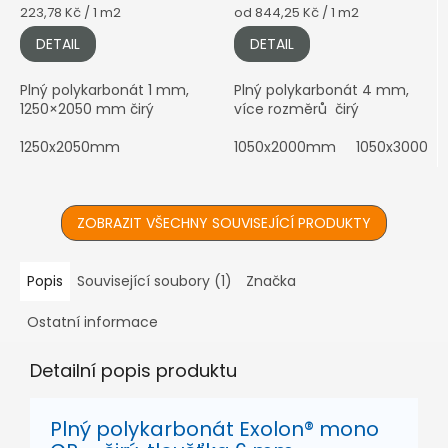
Měrná
Měrná
223,78 Kč / 1 m2
od 844,25 Kč / 1 m2
cena:
cena:
DETAIL
DETAIL
Plný polykarbonát 1 mm,
Plný polykarbonát 4 mm,
1250×2050 mm čirý
více rozměrů čirý
1250x2050mm
1050x2000mm
1050x3000
ZOBRAZIT VŠECHNY SOUVISEJÍCÍ PRODUKTY
Popis
Související soubory (1)
Značka
Ostatní informace
Detailní popis produktu
Plný polykarbonát Exolon® mono