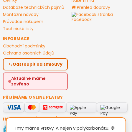
Ceníky
Naše firma
Databáze technických pojmů
🚚 Přehled dopravy
Montážní návody
Facebook stránka
Průvodce nákupem
Technické listy
INFORMACE
Obchodní podmínky
Ochrana osobních údajů
Odstoupit od smlouvy
Aktuálně máme
zavřeno
PŘIJÍMÁME ONLINE PLATBY
HODNOCENÍ ZÁKAZNÍKŮ
I my máme vrstvy. A nejen v polykarbonátu. 🍪