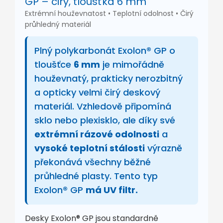
GP – čirý, tloušťka 6 mm
Extrémní houževnatost • Teplotní odolnost • Čirý
průhledný materiál
Plný polykarbonát Exolon® GP o
tloušťce
6 mm
je mimořádně
houževnatý, prakticky nerozbitný
a opticky velmi čirý deskový
materiál. Vzhledově připomíná
sklo nebo plexisklo, ale díky své
extrémní rázové odolnosti
a
vysoké teplotní stálosti
výrazně
překonává všechny běžné
průhledné plasty. Tento typ
Exolon® GP
má UV filtr.
Desky Exolon® GP jsou standardně