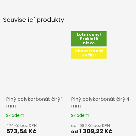
Související produkty
Letní ceny!
Prokletě
nízko
Oboustranný
UV filtr
Plný polykarbonát čirý 1
Plný polykarbonát čirý 4
mm
mm
Skladem
Skladem
474 Kč bez DPH
od 1 082 Kč bez DPH
573,54 Kč
1 309,22 Kč
od