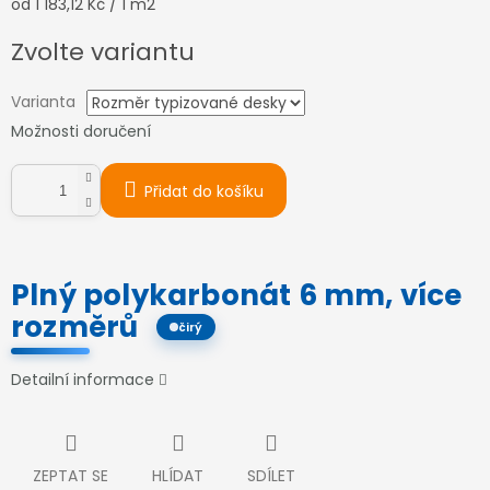
Měrná
od 1 183,12 Kč / 1 m2
cena:
Zvolte variantu
Varianta
Možnosti doručení
Přidat do košíku
Plný polykarbonát 6 mm, více
rozměrů
čirý
Detailní informace
ZEPTAT SE
HLÍDAT
SDÍLET