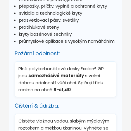
přepážky, příčky, výplně a ochranné kryty
svítidla a technologické kryty
prosvětlovací pásy, světlíky
protihlukové stěny
kryty bazénové techniky
průmyslové aplikace s vysokým namáháním
Požární odolnost:
Plné polykarbonátové desky Exolon® GP
jsou
samozhášivé materiály
s velmi
dobrou odolností vůči ohni. Splňují třídu
reakce na oheň
B-s1,d0
.
Čištění & údržba:
Čistěte vlažnou vodou, slabým mýdlovým
roztokem a měkkou tkaninou. Vyhněte se