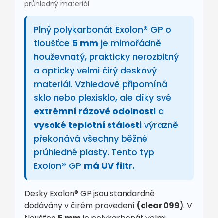
průhledný materiál
Plný polykarbonát Exolon® GP o
tloušťce
5 mm
je mimořádně
houževnatý, prakticky nerozbitný
a opticky velmi čirý deskový
materiál. Vzhledově připomíná
sklo nebo plexisklo, ale díky své
extrémní rázové odolnosti
a
vysoké teplotní stálosti
výrazně
překonává všechny běžné
průhledné plasty. Tento typ
Exolon® GP
má UV filtr.
Desky Exolon® GP jsou standardně
dodávány v čirém provedení
(clear 099)
. V
tloušťce
5 mm
je polykarbonát velmi