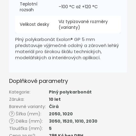
Teplotní
–100 °C až +120 °C
rozsah
Viz typizované rozměry
Velikost desky
(varianty)
Plný polykarbonát Exolon® GP 5 mm
představuje výjimečně odolný a zároveň lehký
materiál pro širokou škálu technických,
modelářských a interiérových aplikací.
Doplňkové parametry
Kategorie
:
Plný polykarbonát
Záruka
:
10 let
Barevné varianty
:
Čirá
?
Šířka (mm)
:
2050
,
1020
?
Délka (mm)
:
3050
,
1520
,
1010
,
2030
Tloušťka (mm)
:
5
Cena za m2
:
795 Kč bez DPH