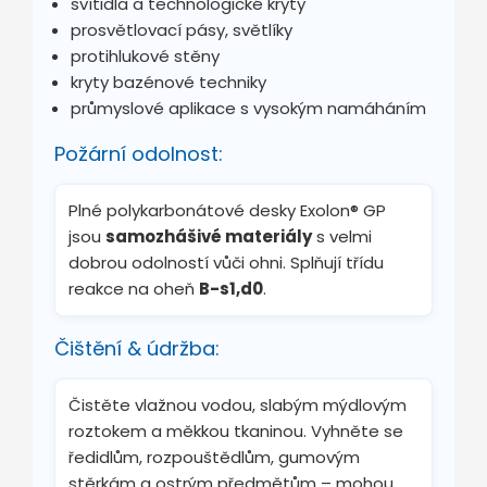
svítidla a technologické kryty
prosvětlovací pásy, světlíky
protihlukové stěny
kryty bazénové techniky
průmyslové aplikace s vysokým namáháním
Požární odolnost:
Plné polykarbonátové desky Exolon® GP
jsou
samozhášivé materiály
s velmi
dobrou odolností vůči ohni. Splňují třídu
reakce na oheň
B-s1,d0
.
Čištění & údržba:
Čistěte vlažnou vodou, slabým mýdlovým
roztokem a měkkou tkaninou. Vyhněte se
ředidlům, rozpouštědlům, gumovým
stěrkám a ostrým předmětům – mohou