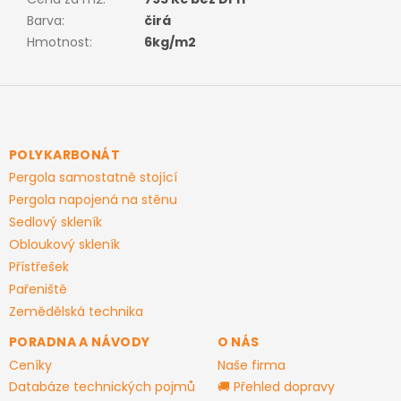
Barva
:
čirá
Hmotnost
:
6kg/m2
Z
á
p
a
POLYKARBONÁT
t
Pergola samostatně stojící
í
Pergola napojená na stěnu
Sedlový skleník
Obloukový skleník
Přístřešek
Pařeniště
Zemědělská technika
PORADNA A NÁVODY
O NÁS
Ceníky
Naše firma
Databáze technických pojmů
🚚 Přehled dopravy