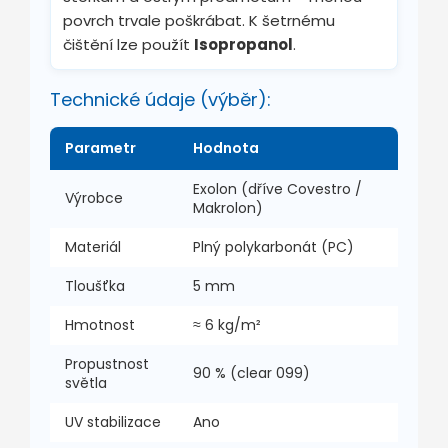
povrch trvale poškrábat. K šetrnému
čištění lze použít
Isopropanol
.
Technické údaje (výběr):
Parametr
Hodnota
Exolon (dříve Covestro /
Výrobce
Makrolon)
Materiál
Plný polykarbonát (PC)
Tloušťka
5 mm
Hmotnost
≈ 6 kg/m²
Propustnost
90 % (clear 099)
světla
UV stabilizace
Ano