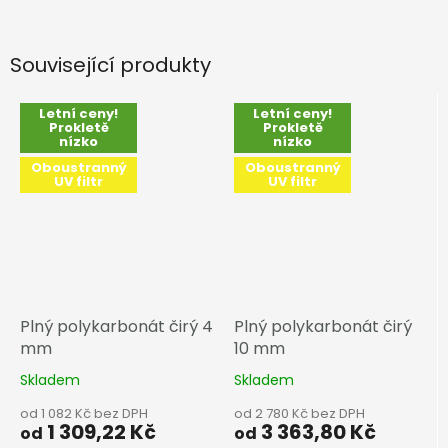
Související produkty
Letní ceny!
Letní ceny!
Prokletě
Prokletě
nízko
nízko
Oboustranný
Oboustranný
UV filtr
UV filtr
Plný polykarbonát čirý 4
Plný polykarbonát čirý
mm
10 mm
Skladem
Skladem
od 1 082 Kč bez DPH
od 2 780 Kč bez DPH
1 309,22 Kč
3 363,80 Kč
od
od