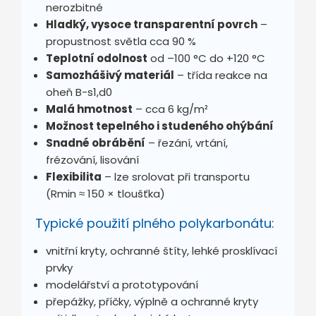
nerozbitné
Hladký, vysoce transparentní povrch
–
propustnost světla cca 90 %
Teplotní odolnost
od –100 °C do +120 °C
Samozhášivý materiál
– třída reakce na
oheň B-s1,d0
Malá hmotnost
– cca 6 kg/m²
Možnost tepelného i studeného ohýbání
Snadné obrábění
– řezání, vrtání,
frézování, lisování
Flexibilita
– lze srolovat při transportu
(Rmin ≈ 150 × tloušťka)
Typické použití plného polykarbonátu:
vnitřní kryty, ochranné štíty, lehké prosklívací
prvky
modelářství a prototypování
přepážky, příčky, výplně a ochranné kryty