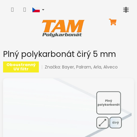
Přejít
na
obsah
NÁKUPNÍ
KOŠÍK
Plný polykarbonát čirý 5 mm
Oboustranný
Značka:
Bayer, Palram, Arla, Alveco
UV filtr