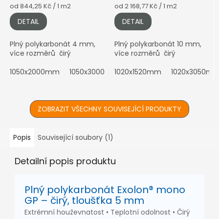
Měrná
Měrná
od 844,25 Kč / 1 m2
od 2 168,77 Kč / 1 m2
cena:
cena:
DETAIL
DETAIL
Plný polykarbonát 4 mm,
Plný polykarbonát 10 mm,
více rozměrů čirý
více rozměrů čirý
1050x2000mm
1050x3000mm
1020x1520mm
1050x4000mm
1020x3050m
1050x6
ZOBRAZIT VŠECHNY SOUVISEJÍCÍ PRODUKTY
Popis
Související soubory (1)
Detailní popis produktu
Plný polykarbonát Exolon® mono
GP – čirý, tloušťka 5 mm
Extrémní houževnatost • Teplotní odolnost • Čirý