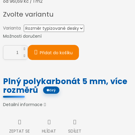
Měrná
od 961,69 Kč / 1 m2
cena:
Zvolte variantu
Varianta
Možnosti doručení
Přidat do košíku
Plný polykarbonát 5 mm, více
rozměrů
čirý
Detailní informace
ZEPTAT SE
HLÍDAT
SDÍLET