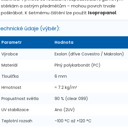
stěrkám a ostrým předmětům – mohou povrch trvale
poškrábat. K šetrnému čištění lze použít
Isopropanol
.
echnické údaje (výběr):
Parametr
Hodnota
Výrobce
Exolon (dříve Covestro / Makrolon)
Materiál
Plný polykarbonát (PC)
Tloušťka
6 mm
Hmotnost
≈
7.2
kg/m²
Propustnost světla
90 % (clear 099)
UV stabilizace
Ano (2UV)
Teplotní rozsah
–100 °C až +120 °C