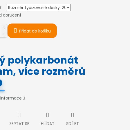
a
i doručení
Přidat do košíku
ný polykarbonát
mm, více rozměrů
í informace
ZEPTAT SE
HLÍDAT
SDÍLET