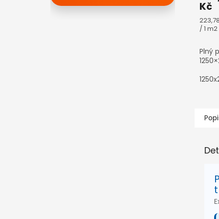
Kč
Měrn
223,7
cena:
/ 1 m2
Plný 
1250×
1250
Popi
Det
E