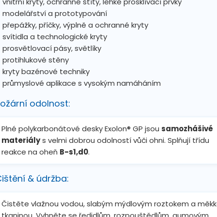
vnitřní kryty, ochranné štíty, lehké prosklívací prvky
modelářství a prototypování
přepážky, příčky, výplně a ochranné kryty
svítidla a technologické kryty
prosvětlovací pásy, světlíky
protihlukové stěny
kryty bazénové techniky
průmyslové aplikace s vysokým namáháním
ožární odolnost:
Plné polykarbonátové desky Exolon® GP jsou
samozhášivé
materiály
s velmi dobrou odolností vůči ohni. Splňují třídu
reakce na oheň
B-s1,d0
.
ištění & údržba:
Čistěte vlažnou vodou, slabým mýdlovým roztokem a měk
tkaninou. Vyhněte se ředidlům, rozpouštědlům, gumovým