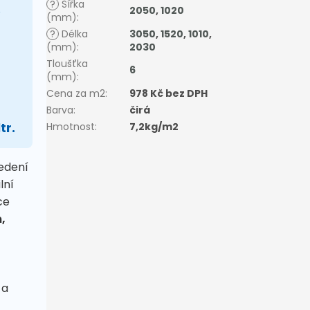
?
Šířka
e
2050
,
1020
(mm)
:
?
Délka
3050
,
1520
,
1010
,
(mm)
:
2030
Tloušťka
6
(mm)
:
Cena za m2
:
978 Kč bez DPH
Barva
:
čirá
tr.
Hmotnost
:
7,2kg/m2
edení
lní
ce
,
 a