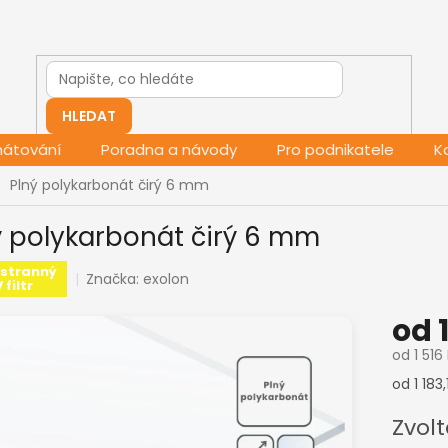
HLEDAT
mátování
Poradna a návody
Pro podnikatele
K
Plný polykarbonát čirý 6 mm
ý polykarbonát čirý 6 mm
stranný
Značka:
exolon
 filtr
od
od
1 516
Měrná
od 1 183
cena:
Zvolt