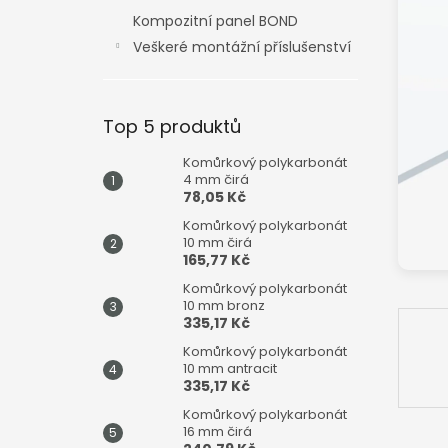
n
Kompozitní panel BOND
e
Veškeré montážní příslušenství
l
Top 5 produktů
Komůrkový polykarbonát
4 mm čirá
78,05 Kč
Komůrkový polykarbonát
10 mm čirá
165,77 Kč
Komůrkový polykarbonát
10 mm bronz
335,17 Kč
Komůrkový polykarbonát
10 mm antracit
335,17 Kč
Komůrkový polykarbonát
16 mm čirá