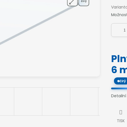
Variant
Možnost
Pl
6 
čirý
Detailn
TISK