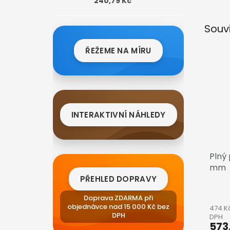
240,79 Kč
Souv
ŘEŽEME NA MÍRU
INTERAKTIVNÍ NÁHLEDY
Plný 
mm
PŘEHLED DOPRAVY
Doprava ZDARMA při
objednávce nad 15 000 Kč bez
474 K
DPH
DPH
573