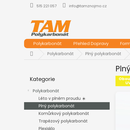
Přejít
515 221 057
info@tamznojmo.cz
na
obsah
Polykarbonát
Přehled Dopravy
For
Domů
Polykarbonát
Plný polykarbonát
P
Pln
o
Přeskočit
s
Kategorie
kategorie
Obou
t
UV
r
Polykarbonát
a
Léto v plném proudu ☀️
n
Plný polykarbonát
n
í
Komůrkový polykarbonát
p
Trapézový polykarbonát
a
Plexisklo