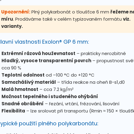
Upozornění:
Plný polykarbonát o tloušťce 6 mm
řežeme n
míru
. Prodáváme také v celém typizovaném formátu
viz.
varianty.
lavní vlastnosti Exolon® GP 6 mm:
Extrémní rázová houževnatost
– prakticky nerozbitné
Hladký, vysoce transparentní povrch
– propustnost svě
cca 90 %
Teplotní odolnost
od –100 °C do +120 °C
Samozhášivý materiál
– třída reakce na oheň B-s1,d0
Malá hmotnost
– cca
7.2
kg/m²
Možnost tepelného i studeného ohýbání
Snadné obrábění
– řezání, vrtání, frézování, lisování
Flexibilita
– lze srolovat při transportu (Rmin ≈ 150 × tloušť
ypické použití plného polykarbonátu: