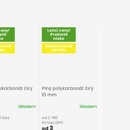
ceny!
Letní ceny!
etě
Prokletě
ko
nízko
ranný
Oboustranný
ltr
UV filtr
ykarbonát čirý
Plný polykarbonát čirý
10 mm
Skladem
Skladem
č bez
od 2 780
Kč bez DPH
3
od