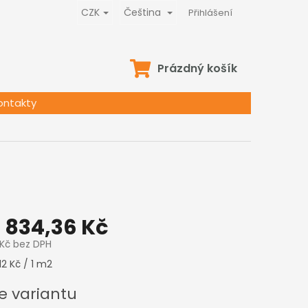
CZK
Čeština
Přihlášení
NÁKUPNÍ
Prázdný košík
KOŠÍK
ontakty
1 834,36 Kč
 Kč
bez DPH
,12 Kč / 1 m2
e variantu