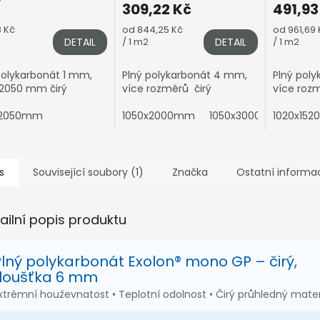
309,22 Kč
491,93
á
Měrná
Měrná
8 Kč
od 844,25 Kč
od 961,69 
cena:
cena:
DETAIL
/ 1 m2
DETAIL
/ 1 m2
polykarbonát 1 mm,
Plný polykarbonát 4 mm,
Plný pol
2050 mm čirý
více rozměrů čirý
více rozm
x2050mm
1050x2000mm
1050x3000mm
1020x15
105
s
Související soubory (1)
Značka
Ostatní informa
ailní popis produktu
Plný polykarbonát Exolon® mono GP – čirý,
tloušťka 6 mm
xtrémní houževnatost • Teplotní odolnost • Čirý průhledný mater