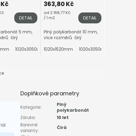
 Kč
363,80 Kč
Měrná
Kč
od 2 168,77 Kč
cena:
DETAIL
/ 1 m2
DETAIL
ykarbonát 5 mm,
Plný polykarbonát 10 mm,
ěrů čirý
více rozměrů čirý
20mm
0x4000mm
1020x3050mm
1050x6000mm
1020x1520mm
2050x1010mm
2100x2000mm
1020x3050mm
2050x1520mm
2100x3000mm
2050x10
2050
ce
Doplňkové parametry
Plný
Kategorie
:
polykarbonát
Záruka
:
10 let
Barevné
iál
Čirá
varianty
: