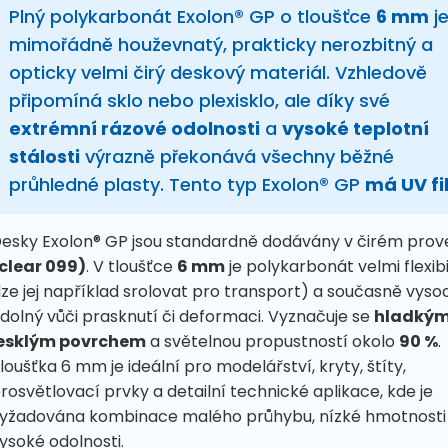
Plný polykarbonát Exolon® GP o tloušťce
6 mm
j
mimořádně houževnatý, prakticky nerozbitný a
opticky velmi čirý deskový materiál. Vzhledově
připomíná sklo nebo plexisklo, ale díky své
extrémní rázové odolnosti
a
vysoké teplotní
stálosti
výrazně překonává všechny běžné
průhledné plasty. Tento typ Exolon® GP
má UV fil
esky Exolon® GP jsou standardně dodávány v čirém prov
clear 099)
. V tloušťce
6 mm
je polykarbonát velmi flexibi
lze jej například srolovat pro transport) a současně vyso
dolný vůči prasknutí či deformaci. Vyznačuje se
hladkým
esklým povrchem
a světelnou propustností okolo
90 %
.
loušťka 6 mm je ideální pro modelářství, kryty, štíty,
rosvětlovací prvky a detailní technické aplikace, kde je
yžadována kombinace malého průhybu, nízké hmotnosti
ysoké odolnosti.