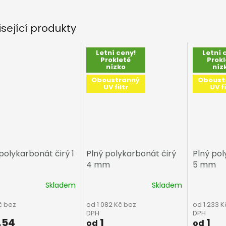
isející produkty
Letní ceny!
Letní 
Prokletě
Prokl
nízko
níz
Oboustranný
Oboust
UV filtr
UV fi
polykarbonát čirý 1
Plný polykarbonát čirý
Plný pol
4 mm
5 mm
Skladem
Skladem
č bez
od 1 082 Kč bez
od 1 233 K
DPH
DPH
,54
1
1
od
od