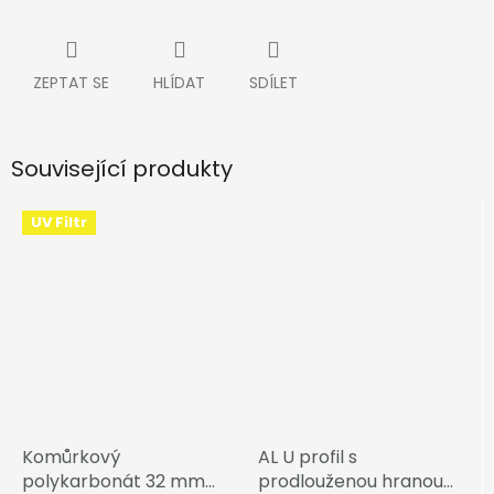
ZEPTAT SE
HLÍDAT
SDÍLET
Související produkty
UV Filtr
Komůrkový
AL U profil s
polykarbonát 32 mm
prodlouženou hranou