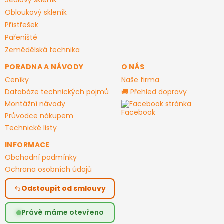
Sedlový skleník
Obloukový skleník
Přístřešek
Pařeniště
Zemědělská technika
PORADNA A NÁVODY
O NÁS
Ceníky
Naše firma
Databáze technických pojmů
🚚 Přehled dopravy
Montážní návody
Facebook stránka
Průvodce nákupem
Technické listy
INFORMACE
Obchodní podmínky
Ochrana osobních údajů
Odstoupit od smlouvy
Právě máme otevřeno