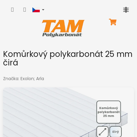
Přejít
na
obsah
NÁKUPNÍ
KOŠÍK
Komůrkový polykarbonát 25 mm
čirá
Značka:
Exolon; Arla