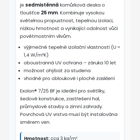
je
sedmistěnná
komůrková deska o
tloušťce
25 mm
. Kombinuje vysokou
světelnou propustnost, tepelnou izolaci,
nízkou hmotnost a vynikající odolnost vůči
povětrnostním vlivům.
výjimečné tepelně izolační vlastnosti (U ≈
1,4 W/m²K)
oboustranná UV ochrana – záruka 10 let
možnost ohýbat za studena
vhodné pro obloukové i ploché zasklení
Exolon® 7/25 BF je ideální pro světlíky,
šedové konstrukce, zastřešení hal,
průmyslové stavby a zimní zahrady.
Povrchová UV vrstva musí být instalována
směrem ven.
Hmotnost:
cca 3 kg/m²