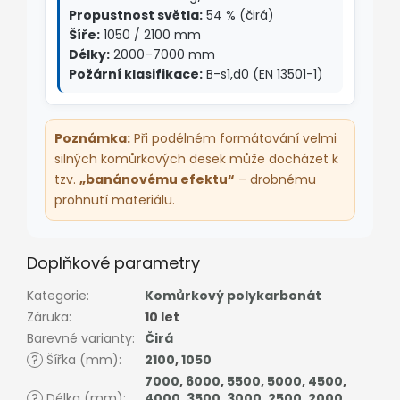
Propustnost světla:
54 % (čirá)
Šíře:
1050 / 2100 mm
Délky:
2000–7000 mm
Požární klasifikace:
B-s1,d0 (EN 13501-1)
Poznámka:
Při podélném formátování velmi
silných komůrkových desek může docházet k
tzv.
„banánovému efektu“
– drobnému
prohnutí materiálu.
Doplňkové parametry
Kategorie
:
Komůrkový polykarbonát
Záruka
:
10 let
Barevné varianty
:
Čirá
?
Šířka (mm)
:
2100
,
1050
7000
,
6000
,
5500
,
5000
,
4500
,
?
Délka (mm)
:
4000
,
3500
,
3000
,
2500
,
2000
,