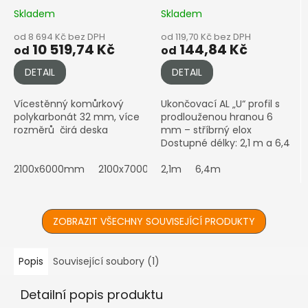
čirá
6mm, stříbrný elox
Skladem
Skladem
od 8 694 Kč bez DPH
od 119,70 Kč bez DPH
10 519,74 Kč
144,84 Kč
od
od
DETAIL
DETAIL
Vícestěnný komůrkový
Ukončovací AL „U“ profil s
polykarbonát 32 mm, více
prodlouženou hranou 6
rozměrů čirá deska
mm – stříbrný elox
Dostupné délky: 2,1 m a 6,4
m Varianta s prodlouženou
2100x6000mm
2100x7000mm
hranou – ideální pro boční
2,1m
6,4m
uzavření desky s lepším...
ZOBRAZIT VŠECHNY SOUVISEJÍCÍ PRODUKTY
Popis
Související soubory (1)
Detailní popis produktu