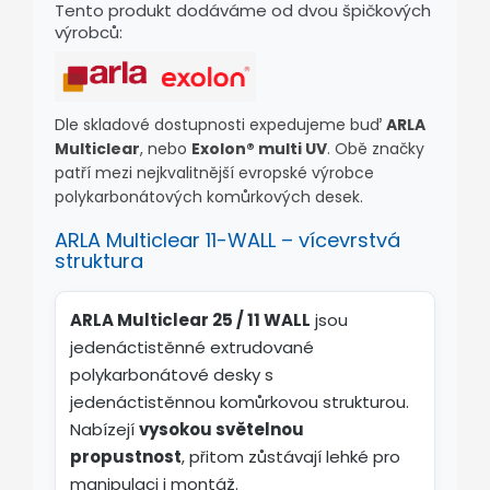
Tento produkt dodáváme od dvou špičkových
výrobců:
Dle skladové dostupnosti expedujeme buď
ARLA
Multiclear
, nebo
Exolon® multi UV
. Obě značky
patří mezi nejkvalitnější evropské výrobce
polykarbonátových komůrkových desek.
ARLA Multiclear 11-WALL – vícevrstvá
struktura
ARLA Multiclear 25 / 11 WALL
jsou
jedenáctistěnné extrudované
polykarbonátové desky s
jedenáctistěnnou komůrkovou strukturou.
Nabízejí
vysokou světelnou
propustnost
, přitom zůstávají lehké pro
manipulaci i montáž.