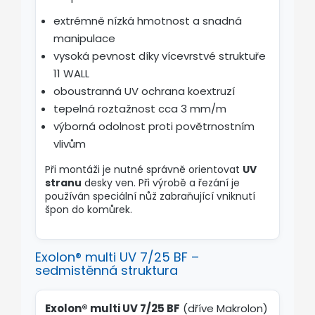
extrémně nízká hmotnost a snadná
manipulace
vysoká pevnost díky vícevrstvé struktuře
11 WALL
oboustranná UV ochrana koextruzí
tepelná roztažnost cca 3 mm/m
výborná odolnost proti povětrnostním
vlivům
Při montáži je nutné správně orientovat
UV
stranu
desky ven. Při výrobě a řezání je
používán speciální nůž zabraňující vniknutí
špon do komůrek.
Exolon® multi UV 7/25 BF –
sedmistěnná struktura
Exolon® multi UV 7/25 BF
(dříve Makrolon)