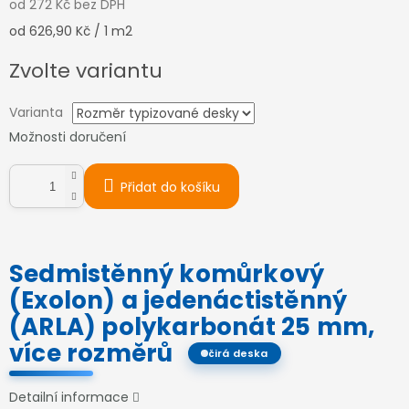
od
272 Kč
bez DPH
Měrná
od 626,90 Kč / 1 m2
cena:
Zvolte variantu
Varianta
Možnosti doručení
Přidat do košíku
Sedmistěnný komůrkový
(Exolon) a jedenáctistěnný
(ARLA) polykarbonát 25 mm,
více rozměrů
čirá deska
Detailní informace