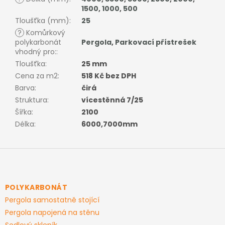
1500
,
1000
,
500
Tloušťka (mm)
:
25
?
Komůrkový
polykarbonát
Pergola
,
Parkovací přístrešek
vhodný pro:
:
Tloušťka
:
25 mm
Cena za m2
:
518 Kč bez DPH
Barva
:
čirá
Struktura
:
vícestěnná 7/25
Šířka
:
2100
Délka
:
6000,7000mm
Z
á
p
a
POLYKARBONÁT
t
Pergola samostatně stojící
í
Pergola napojená na stěnu