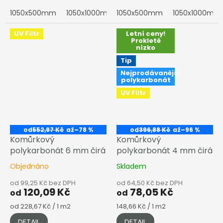
deska
1050x500mm
1050x1000mm
1050x500mm
1050x1500mm
1050x1000mm
1050x200
UV Filtr
Letní ceny!
Prokletě
nízko
Tip
Nejprodávanější
polykarbonát
UV Filtr
od
552,97 Kč
až
–78 %
od
396,88 Kč
až
–96 %
Komůrkový
Komůrkový
polykarbonát 6 mm čirá
polykarbonát 4 mm čirá
Objednáno
Skladem
od 99,25 Kč bez DPH
od 64,50 Kč bez DPH
120,09 Kč
78,05 Kč
od
od
Měrná
Měrná
od 228,67 Kč / 1 m2
148,66 Kč / 1 m2
cena:
cena:
DETAIL
DETAIL