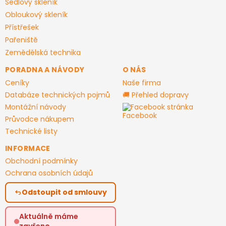
Sedlový skleník
y
v
Obloukový skleník
ý
Přístřešek
p
Pařeniště
i
Zemědělská technika
s
u
PORADNA A NÁVODY
O NÁS
Ceníky
Naše firma
Databáze technických pojmů
🚚 Přehled dopravy
Montážní návody
Facebook stránka
Průvodce nákupem
Technické listy
INFORMACE
Obchodní podmínky
Ochrana osobních údajů
Odstoupit od smlouvy
Aktuálně máme