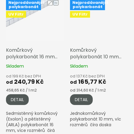
Nejprodávanější
Nejprodávanější
polykarbonát
polykarbonát
UV Filtr
UV Filtr
Komůrkový
Komůrkový
polykarbonát 16 mm
polykarbonát 10 mm
čirá
čirá
Skladem
Skladem
od 199 Kč bez DPH
od 137 Kč bez DPH
240,79 Kč
165,77 Kč
od
od
Měrná
Měrná
458,65 Kč / 1 m2
od 314,60 Kč / 1 m2
cena:
cena:
DETAIL
DETAIL
Sedmistěnný komůrkový
Jednokomůrkový
(Exolon) a pětistěnný
polykarbonát 10 mm, víc
(ARLA) polykarbonát 16
rozměrů číra doska
mm, více rozměrů čirá