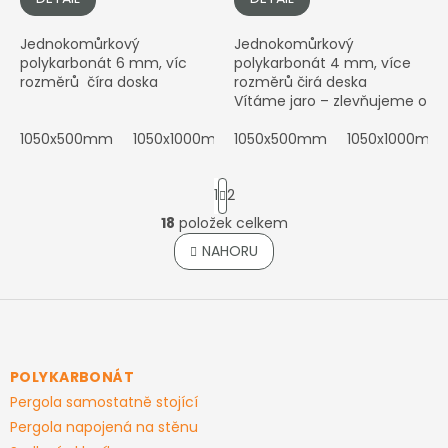
Jednokomůrkový
Jednokomůrkový
polykarbonát 6 mm, víc
polykarbonát 4 mm, více
rozměrů číra doska
rozměrů čirá deska
Vítáme jaro – zlevňujeme o
dalších 5 % Cena je stabilně
1050x500mm
1050x1000mm
snížená. Stav k --.--.----....
1050x500mm
1050x1500mm
1050x1000mm
1050x200
S
1
2
t
r
18
položek celkem
O
á
v
NAHORU
n
l
k
o
á
v
Z
d
á
a
á
n
c
p
í
í
a
POLYKARBONÁT
p
t
r
Pergola samostatně stojící
í
v
Pergola napojená na stěnu
k