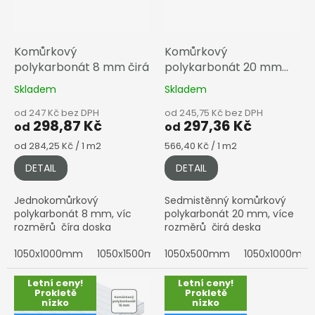
o
d
u
k
Komůrkový
Komůrkový
t
polykarbonát 8 mm čirá
polykarbonát 20 mm
ů
čirá
Skladem
Skladem
od 247 Kč bez DPH
od 245,75 Kč bez DPH
298,87 Kč
297,36 Kč
od
od
Měrná
Měrná
od 284,25 Kč / 1 m2
566,40 Kč / 1 m2
cena:
cena:
DETAIL
DETAIL
Jednokomůrkový
Sedmistěnný komůrkový
polykarbonát 8 mm, víc
polykarbonát 20 mm, více
rozměrů číra doska
rozměrů čirá deska
1050x1000mm
1050x1500mm
1050x500mm
1050x2000mm
1050x1000mm
1050x30
Letní ceny!
Letní ceny!
Prokletě
Prokletě
nízko
nízko